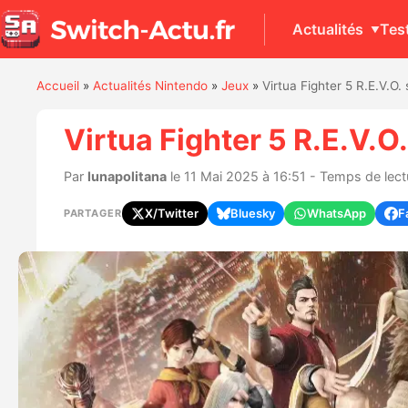
Actualités
Tes
Accueil
»
Actualités Nintendo
»
Jeux
»
Virtua Fighter 5 R.E.V.O. 
Virtua Fighter 5 R.E.V.O.
Par
lunapolitana
le 11 Mai 2025 à 16:51 - Temps de lect
X/Twitter
Bluesky
WhatsApp
F
PARTAGER