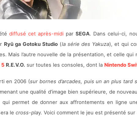
été
diffusé cet après-midi
par
SEGA
. Dans celui-ci, n
ar
Ryū ga Gotoku Studio
(
la série des Yakuza
), et qui c
. Mais l’autre nouvelle de la présentation, et celle qui no
 5
R.E.V.O.
sur toutes les consoles, dont la
Nintendo Swi
rti en 2006 (
sur bornes d’arcades, puis un an plus tard 
amenant une qualité d’image bien supérieure, de nouveaux
n, qui permet de donner aux affrontements en ligne un
era le
cross-pla
y. Voici comment le jeu est présenté sur