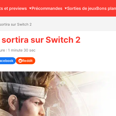
ts et previews
Précommandes
Sorties de jeux
Bons pla
sortira sur Switch 2
 sortira sur Switch 2
ure : 1 minute 30 sec
acebook
Reddit