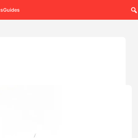
ns
Guides