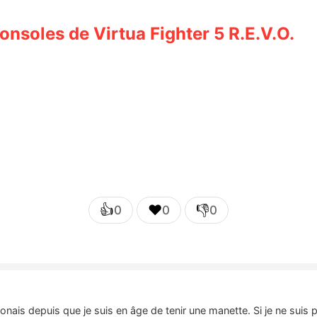
onsoles de Virtua Fighter 5 R.E.V.O.
👍
❤️
👎
0
0
0
nais depuis que je suis en âge de tenir une manette. Si je ne suis 