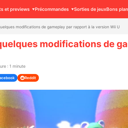
ts et previews
Précommandes
Sorties de jeux
Bons pla
uelques modifications de gameplay par rapport à la version Wii U
quelques modifications de ga
ure : 1 minute
acebook
Reddit