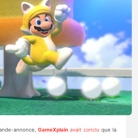
 bande-annonce,
GameXplain
avait conclu
que la