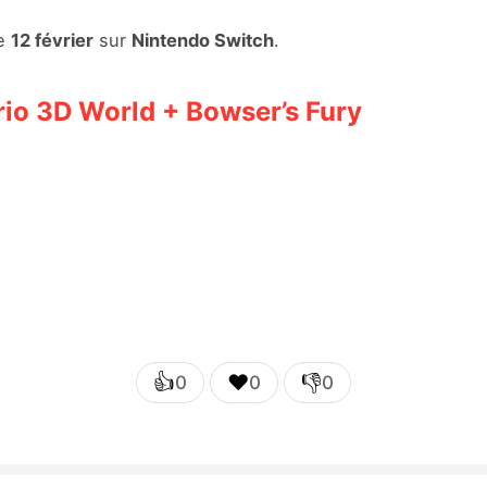
le
12 février
sur
Nintendo Switch
.
io 3D World + Bowser’s Fury
👍
❤️
👎
0
0
0