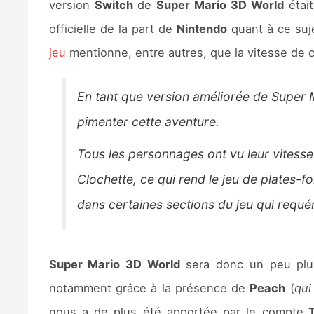
version
Switch
de
Super Mario 3D World
étai
officielle de la part de
Nintendo
quant à ce suje
jeu
mentionne, entre autres, que la vitesse de 
En tant que version améliorée de Super 
pimenter cette aventure.
Tous les personnages ont vu leur vitess
Clochette, ce qui rend le jeu de plates-
dans certaines sections du jeu qui requér
Super Mario 3D World
sera donc un peu plus 
notamment grâce à la présence de
Peach
(
qui
nous a de plus été apportée par le compte
T