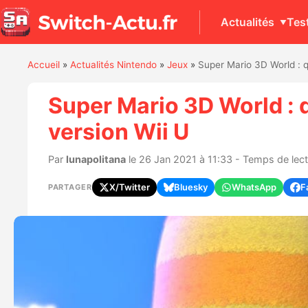
Actualités
Tes
Accueil
»
Actualités Nintendo
»
Jeux
»
Super Mario 3D World : q
Super Mario 3D World : 
version Wii U
Par
lunapolitana
le 26 Jan 2021 à 11:33 - Temps de lect
X/Twitter
Bluesky
WhatsApp
F
PARTAGER