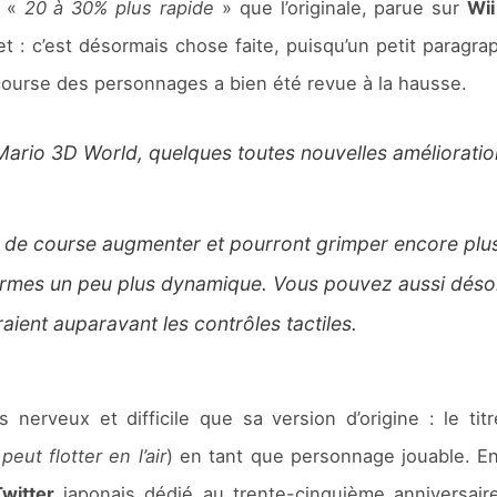
t «
20 à 30% plus rapide
» que l’originale, parue sur
Wii
t : c’est désormais chose faite, puisqu’un petit paragr
course des personnages a bien été revue à la hausse.
Mario 3D World, quelques toutes nouvelles amélioratio
e de course augmenter et pourront grimper encore plu
formes un peu plus dynamique. Vous pouvez aussi désor
aient auparavant les contrôles tactiles.
nerveux et difficile que sa version d’origine : le tit
 peut flotter en l’air
) en tant que personnage jouable. Enf
witter
japonais dédié au trente-cinquième anniversai