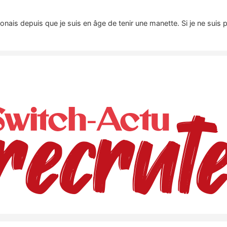
nais depuis que je suis en âge de tenir une manette. Si je ne suis 