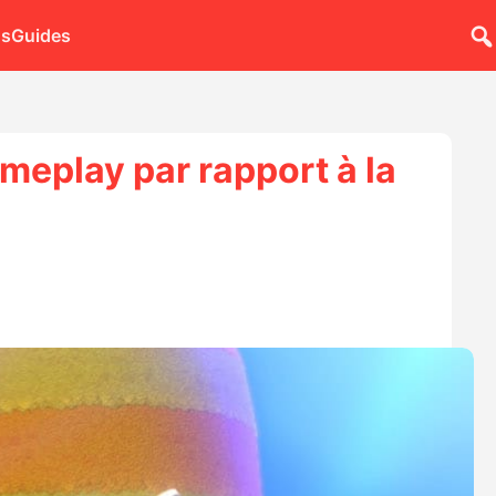
ns
Guides
meplay par rapport à la