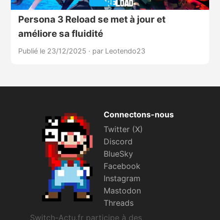
Persona 3 Reload se met à jour et
améliore sa fluidité
Publié le 23/12/2025
·
par Leotendo23
Connectons-nous
Twitter (X)
Discord
BlueSky
Facebook
Instagram
Mastodon
Threads
Switch-Actu.fr participe à des