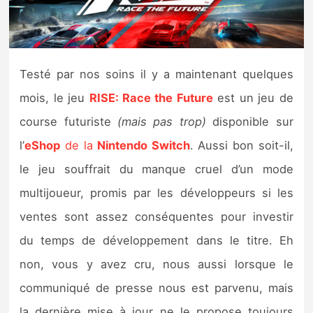
Nintendo Direct
Tests et previews
Testé par nos soins il y a maintenant quelques
mois, le jeu
RISE: Race the Future
est un jeu de
Tests de jeux
course futuriste
(mais pas trop)
disponible sur
Tests d’accessoires
l’
eShop
de la
Nintendo Switch
. Aussi bon soit-il,
le jeu souffrait du manque cruel d’un mode
Autres tests
multijoueur, promis par les développeurs si les
Previews
ventes sont assez conséquentes pour investir
du temps de développement dans le titre. Eh
Précommandes
non, vous y avez cru, nous aussi lorsque le
Précommandes jeux Switch 2
communiqué de presse nous est parvenu, mais
la dernière mise à jour ne le propose toujours