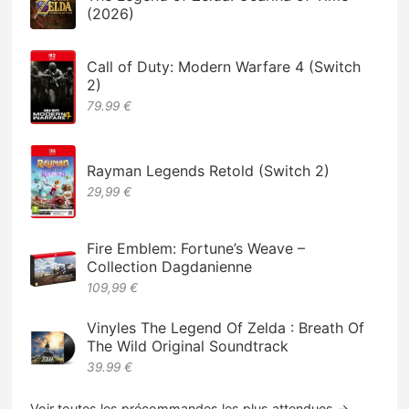
(2026)
Call of Duty: Modern Warfare 4 (Switch
2)
79.99 €
Rayman Legends Retold (Switch 2)
29,99 €
Fire Emblem: Fortune’s Weave –
Collection Dagdanienne
109,99 €
Vinyles The Legend Of Zelda : Breath Of
The Wild Original Soundtrack
39.99 €
Voir toutes les précommandes les plus attendues →