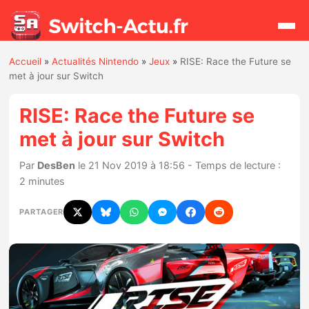
Accueil
»
Actualités Nintendo
»
Jeux
»
RISE: Race the Future se
Rechercher
met à jour sur Switch
RISE: Race the Future se
Actualités
met à jour sur Switch
Jeux
Par
DesBen
le 21 Nov 2019 à 18:56 - Temps de lecture :
2 minutes
Hardware
PARTAGER
Mises à jour
Chiffres de ventes
Rumeurs