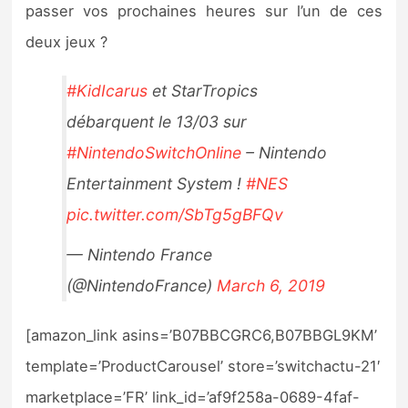
passer vos prochaines heures sur l’un de ces
deux jeux ?
#KidIcarus
et StarTropics
débarquent le 13/03 sur
#NintendoSwitchOnline
– Nintendo
Entertainment System !
#NES
pic.twitter.com/SbTg5gBFQv
— Nintendo France
(@NintendoFrance)
March 6, 2019
[amazon_link asins=’B07BBCGRC6,B07BBGL9KM’
template=’ProductCarousel’ store=’switchactu-21′
marketplace=’FR’ link_id=’af9f258a-0689-4faf-