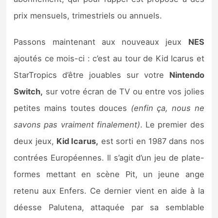
Sorties de jeux
prix mensuels, trimestriels ou annuels.
Bons plans
Passons maintenant aux nouveaux jeux
NES
ajoutés ce mois-ci : c’est au tour de Kid Icarus et
Guides
StarTropics d’être jouables sur votre
Nintendo
Switch,
sur votre écran de TV ou entre vos jolies
petites mains toutes douces
(enfin ça, nous ne
savons pas vraiment finalement)
. Le premier des
deux jeux,
Kid Icarus,
est sorti en 1987 dans nos
contrées Européennes. Il s’agit d’un jeu de plate-
formes mettant en scène Pit, un jeune ange
retenu aux Enfers. Ce dernier vient en aide à la
déesse Palutena, attaquée par sa semblable