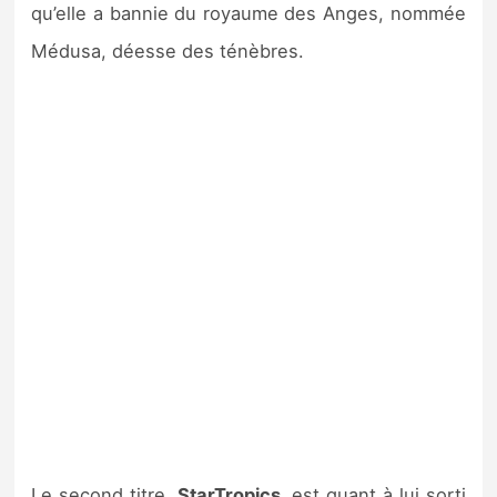
qu’elle a bannie du royaume des Anges, nommée
Médusa, déesse des ténèbres.
Le second titre,
StarTropics,
est quant à lui sorti