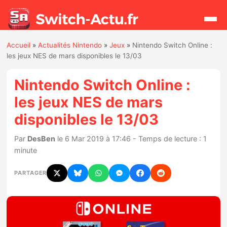
Accueil
»
Actualités Nintendo
»
Jeux
»
Nintendo Switch Online :
Rechercher
les jeux NES de mars disponibles le 13/03
Nintendo Switch Online :
Actualités
les jeux NES de mars
disponibles le 13/03
Jeux
Par
DesBen
le 6 Mar 2019 à 17:46 - Temps de lecture : 1
Hardware
minute
Mises à jour
PARTAGER
Chiffres de ventes
Rumeurs