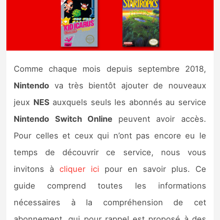
Nintendo Direct
Tests et previews
Comme chaque mois depuis septembre 2018,
Tests de jeux
Nintendo
va très bientôt ajouter de nouveaux
Tests d’accessoires
jeux
NES
auxquels seuls les abonnés au service
Nintendo Switch Online
peuvent avoir accès.
Autres tests
Pour celles et ceux qui n’ont pas encore eu le
Previews
temps de découvrir ce service, nous vous
invitons à
cliquer ici
pour en savoir plus. Ce
Précommandes
guide comprend toutes les informations
Précommandes jeux Switch 2
nécessaires à la compréhension de cet
abonnement, qui pour rappel est proposé à des