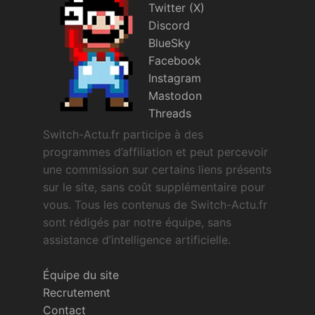
Twitter (X)
Discord
BlueSky
Facebook
Instagram
Mastodon
Threads
Switch-Actu.fr participe à des
programmes d’affiliation et peut percevoir
une commission sur certains liens présents
sur le site, sans coût supplémentaire pour
vous. Tous les contenus de Switch-Actu.fr
sont rédigés par notre équipe, sans
assistance d’intelligence artificielle.
Équipe du site
Recrutement
Contact