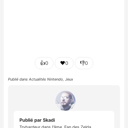
👍
❤️
👎
0
0
0
Publié dans
Actualités Nintendo
,
Jeux
Publié par
Skadi
Tryhardeur dans l'âme. Fan des Zelda,