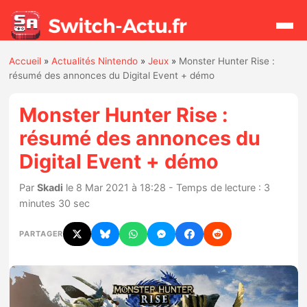
Accueil
»
Actualités Nintendo
»
Jeux
»
Monster Hunter Rise :
Rechercher
résumé des annonces du Digital Event + démo
Monster Hunter Rise :
Actualités
résumé des annonces du
Digital Event + démo
Jeux
Par
Skadi
le 8 Mar 2021 à 18:28 - Temps de lecture : 3
Hardware
minutes 30 sec
Mises à jour
PARTAGER
Chiffres de ventes
Rumeurs