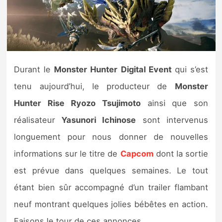
Nintendo Direct
Tests et previews
Durant le
Monster Hunter Digital Event
qui s’est
Tests de jeux
tenu aujourd’hui, le producteur de
Monster
Tests d’accessoires
Hunter Rise
Ryozo Tsujimoto
ainsi que son
réalisateur
Yasunori Ichinose
sont intervenus
Autres tests
longuement pour nous donner de nouvelles
Previews
informations sur le titre de
Capcom
dont la sortie
est prévue dans quelques semaines. Le tout
Précommandes
étant bien sûr accompagné d’un trailer flambant
Précommandes jeux Switch 2
neuf montrant quelques jolies bébêtes en action.
Faisons le tour de ces annonces.