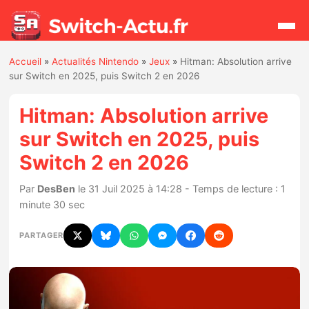
Accueil
»
Actualités Nintendo
»
Jeux
»
Hitman: Absolution arrive
Rechercher
sur Switch en 2025, puis Switch 2 en 2026
Hitman: Absolution arrive
Actualités
sur Switch en 2025, puis
Switch 2 en 2026
Jeux
Par
DesBen
le 31 Juil 2025 à 14:28 - Temps de lecture : 1
Hardware
minute 30 sec
Mises à jour
PARTAGER
Chiffres de ventes
Rumeurs