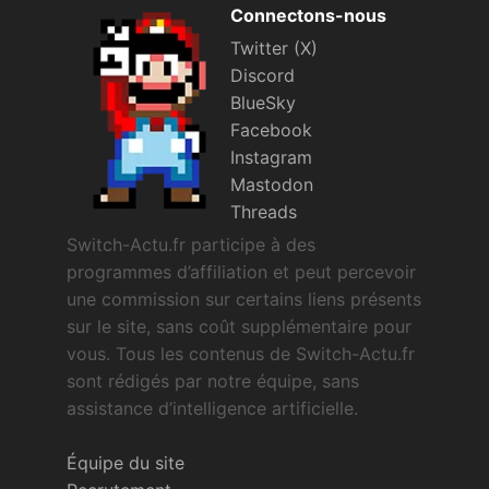
Connectons-nous
Twitter (X)
Discord
BlueSky
Facebook
Instagram
Mastodon
Threads
Switch-Actu.fr participe à des
programmes d’affiliation et peut percevoir
une commission sur certains liens présents
sur le site, sans coût supplémentaire pour
vous. Tous les contenus de Switch-Actu.fr
sont rédigés par notre équipe, sans
assistance d’intelligence artificielle.
Équipe du site