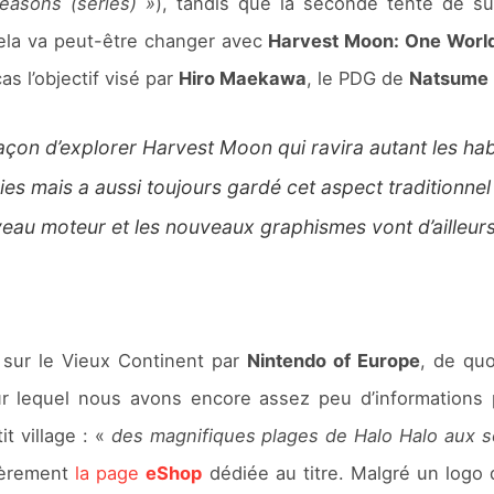
Seasons (series) »
), tandis que la seconde tente de su
ela va peut-être changer avec
Harvest Moon: One Worl
s l’objectif visé par
Hiro Maekawa
, le PDG de
Natsume
çon d’explorer Harvest Moon qui ravira autant les hab
s mais a aussi toujours gardé cet aspect traditionnel 
veau moteur et les nouveaux graphismes vont d’ailleur
 sur le Vieux Continent par
Nintendo of Europe
, de quo
ur lequel nous avons encore assez peu d’informations p
it village : «
des magnifiques plages de Halo Halo aux 
ièrement
la page
eShop
dédiée au titre. Malgré un logo