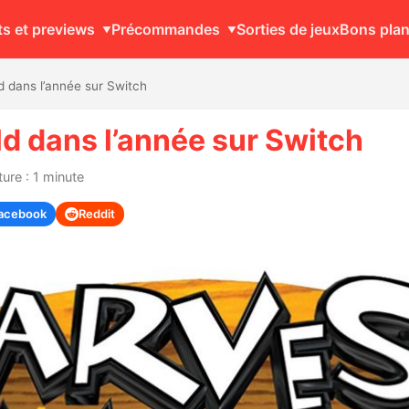
ts et previews
Précommandes
Sorties de jeux
Bons pla
 dans l’année sur Switch
d dans l’année sur Switch
ure : 1 minute
acebook
Reddit