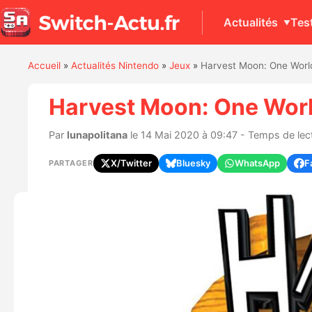
Actualités
Tes
Accueil
»
Actualités Nintendo
»
Jeux
»
Harvest Moon: One World
Harvest Moon: One Worl
Par
lunapolitana
le 14 Mai 2020 à 09:47 - Temps de lect
X/Twitter
Bluesky
WhatsApp
F
PARTAGER