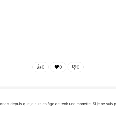
👍
❤️
👎
0
0
0
nais depuis que je suis en âge de tenir une manette. Si je ne suis 