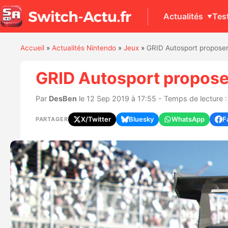
Actualités
Tes
Accueil
»
Actualités Nintendo
»
Jeux
»
GRID Autosport propose
GRID Autosport propose
Par
DesBen
le 12 Sep 2019 à 17:55 - Temps de lecture :
X/Twitter
Bluesky
WhatsApp
F
PARTAGER