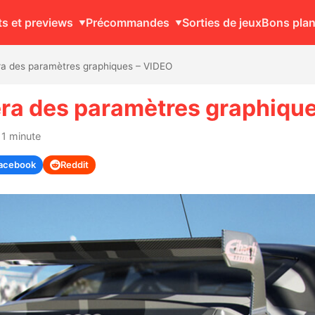
ts et previews
Précommandes
Sorties de jeux
Bons pla
ra des paramètres graphiques – VIDEO
ra des paramètres graphiqu
 1 minute
acebook
Reddit