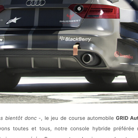
ès bientôt donc
-, le jeu de course automobile
GRID Aut
ns toutes et tous, notre console hybride préférée n