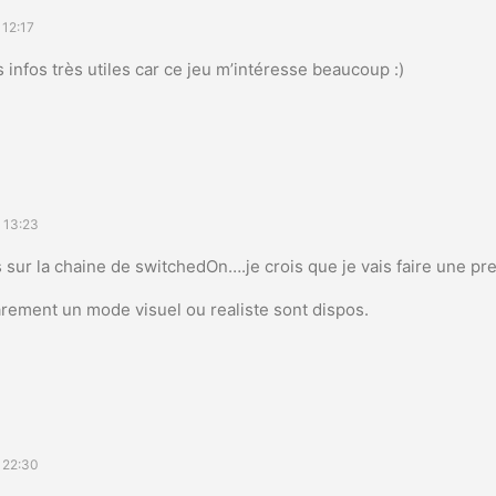
 12:17
 infos très utiles car ce jeu m’intéresse beaucoup :)
 13:23
s sur la chaine de switchedOn….je crois que je vais faire une pre
arement un mode visuel ou realiste sont dispos.
 22:30