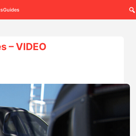
ns
Guides
es – VIDEO