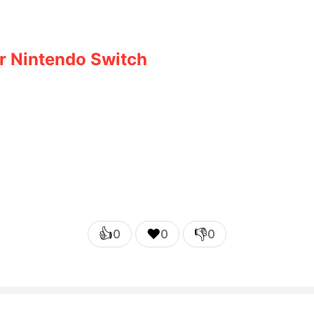
r Nintendo Switch
👍
❤️
👎
0
0
0