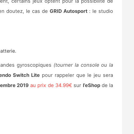
nt, certains jeux optent pour la possibilité de
en doutez, le cas de
GRID Autosport
: le studio
tterie.
mandes gyroscopiques
(tourner la console ou la
endo Switch Lite
pour rappeler que le jeu sera
tembre 2019
au prix de 34.99€
sur
l’eShop
de la