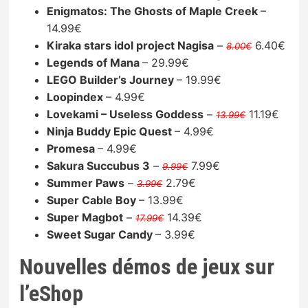
Enigmatos: The Ghosts of Maple Creek
–
14.99€
Kiraka stars idol project Nagisa
–
6.40€
8.00€
Legends of Mana
– 29.99€
LEGO Builder’s Journey
– 19.99€
Loopindex
– 4.99€
Lovekami – Useless Goddess
–
11.19€
13.99€
Ninja Buddy Epic Quest
– 4.99€
Promesa
– 4.99€
Sakura Succubus 3
–
7.99€
9.99€
Summer Paws
–
2.79€
3.99€
Super Cable Boy
– 13.99€
Super Magbot
–
14.39€
17.99€
Sweet Sugar Candy
– 3.99€
Nouvelles démos de jeux sur
l’eShop