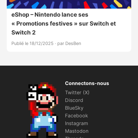
eShop – Nintendo lance ses
« Promotions festives » sur Switch et
Switch 2
Publié le 18/12/2025
·
par DesBen
Connectons-nous
Twitter (X)
Discord
BlueSky
Facebook
Instagram
Mastodon