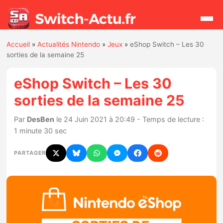
Accueil
»
Actualités Nintendo
»
Jeux
»
eShop Switch – Les 30
Rechercher
sorties de la semaine 25
eShop Switch – Les 30
Actualités
sorties de la semaine 25
Jeux
Par
DesBen
le 24 Juin 2021 à 20:49 - Temps de lecture :
1 minute 30 sec
Hardware
PARTAGER
Mises à jour
Chiffres de ventes
Rumeurs