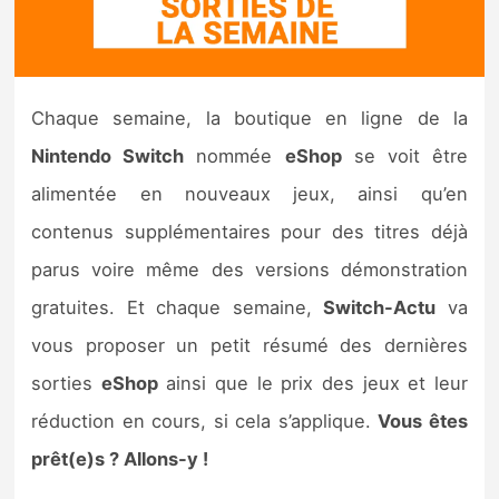
Nintendo Direct
Tests et previews
Chaque semaine, la boutique en ligne de la
Nintendo Switch
nommée
eShop
se voit être
Tests de jeux
alimentée en nouveaux jeux, ainsi qu’en
Tests d’accessoires
contenus supplémentaires pour des titres déjà
parus voire même des versions démonstration
Autres tests
gratuites. Et chaque semaine,
Switch-Actu
va
Previews
vous proposer un petit résumé des dernières
sorties
eShop
ainsi que le prix des jeux et leur
Précommandes
réduction en cours, si cela s’applique.
Vous êtes
Précommandes jeux Switch 2
prêt(e)s ? Allons-y !