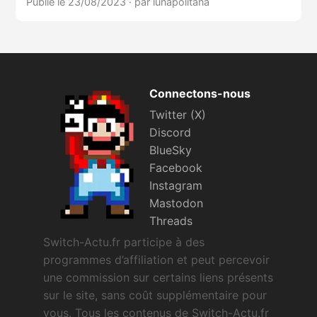
Publié le 23/08/2023
·
par lunapolitana
Connectons-nous
Twitter (X)
Discord
BlueSky
Facebook
Instagram
Mastodon
Threads
Switch-Actu.fr participe à des
programmes d’affiliation et peut percevoir
une commission sur certains liens présents
sur le site, sans coût supplémentaire pour
vous. Tous les contenus de Switch-Actu.fr