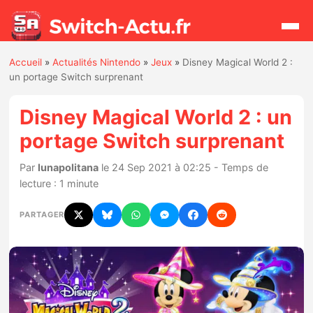
Accueil
»
Actualités Nintendo
»
Jeux
»
Disney Magical World 2 :
Rechercher
un portage Switch surprenant
Disney Magical World 2 : un
Actualités
portage Switch surprenant
Jeux
Par
lunapolitana
le 24 Sep 2021 à 02:25 - Temps de
lecture : 1 minute
Hardware
PARTAGER
Mises à jour
Chiffres de ventes
Rumeurs