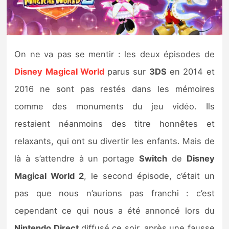
Nintendo Direct
Tests et previews
On ne va pas se mentir : les deux épisodes de
Disney Magical World
parus sur
3DS
en 2014 et
Tests de jeux
2016 ne sont pas restés dans les mémoires
Tests d’accessoires
comme des monuments du jeu vidéo. Ils
restaient néanmoins des titre honnêtes et
Autres tests
relaxants, qui ont su divertir les enfants. Mais de
Previews
là à s’attendre à un portage
Switch
de
Disney
Magical World 2
, le second épisode, c’était un
Précommandes
pas que nous n’aurions pas franchi : c’est
Précommandes jeux Switch 2
cependant ce qui nous a été annoncé lors du
Nintendo Direct
diffusé ce soir, après une fausse