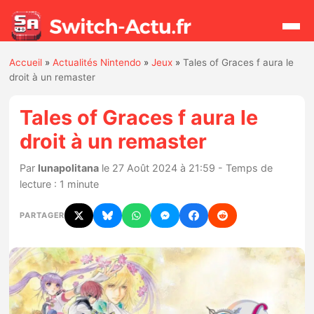
Accueil
»
Actualités Nintendo
»
Jeux
»
Tales of Graces f aura le
Rechercher
droit à un remaster
Tales of Graces f aura le
Actualités
droit à un remaster
Jeux
Par
lunapolitana
le 27 Août 2024 à 21:59 - Temps de
lecture : 1 minute
Hardware
PARTAGER
Mises à jour
Chiffres de ventes
Rumeurs