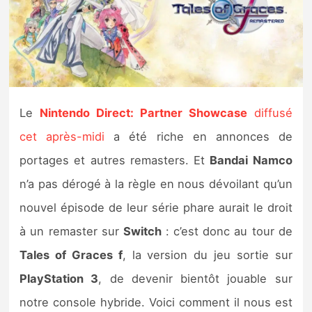
Nintendo Direct
Tests et previews
Tests de jeux
Le
Nintendo Direct: Partner Showcase
diffusé
cet après-midi
a été riche en annonces de
Tests d’accessoires
portages et autres remasters. Et
Bandai Namco
Autres tests
n’a pas dérogé à la règle en nous dévoilant qu’un
Previews
nouvel épisode de leur série phare aurait le droit
à un remaster sur
Switch
: c’est donc au tour de
Précommandes
Tales of Graces f
, la version du jeu sortie sur
PlayStation 3
, de devenir bientôt jouable sur
Précommandes jeux Switch 2
notre console hybride. Voici comment il nous est