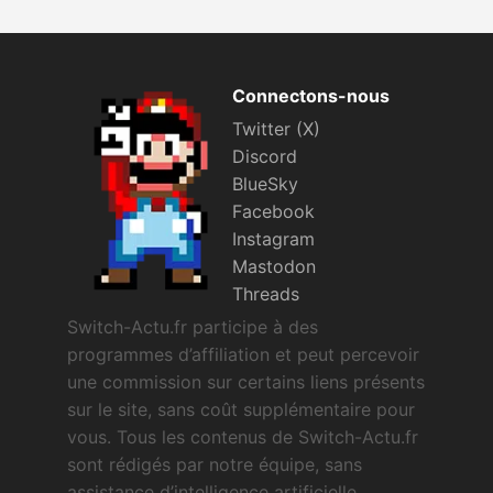
Connectons-nous
Twitter (X)
Discord
BlueSky
Facebook
Instagram
Mastodon
Threads
Switch-Actu.fr participe à des
programmes d’affiliation et peut percevoir
une commission sur certains liens présents
sur le site, sans coût supplémentaire pour
vous. Tous les contenus de Switch-Actu.fr
sont rédigés par notre équipe, sans
assistance d’intelligence artificielle.