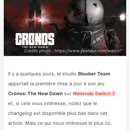
Nintendo Direct
Tests et previews
Tests de jeux
Crédits photo : https://www.youtube.com/watch?
Tests d’accessoires
v=LoJqFzvl3hw&t=563s
Autres tests
Il y a quelques jours, le studio
Bloober Team
apportait la première mise à jour à son jeu
Previews
Cronos: The New Dawn
sur
Nintendo Switch 2
Précommandes
et, si cela vous intéresse, notez que le
changelog
est disponible plus bas dans cet
Précommandes jeux Switch 2
article. Mais ce qui nous intéresse le plus ici,