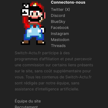
Connectons-nous
Twitter (X)
Discord
BlueSky
Facebook
Instagram
Mastodon
Threads
Switch-Actu.fr participe à des
programmes d’affiliation et peut percevoir
une commission sur certains liens présents
sur le site, sans coût supplémentaire pour
vous. Tous les contenus de Switch-Actu.fr
sont rédigés par notre équipe, sans
assistance d’intelligence artificielle.
Équipe du site
Recrutement