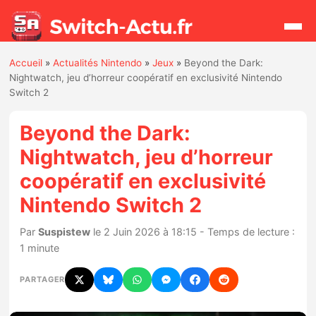
Accueil
»
Actualités Nintendo
»
Jeux
»
Beyond the Dark:
Rechercher
Nightwatch, jeu d’horreur coopératif en exclusivité Nintendo
Switch 2
Actualités
Beyond the Dark:
Nightwatch, jeu d’horreur
Jeux
coopératif en exclusivité
Nintendo Switch 2
Hardware
Par
Suspistew
le 2 Juin 2026 à 18:15 - Temps de lecture :
Mises à jour
1 minute
Chiffres de ventes
PARTAGER
Rumeurs