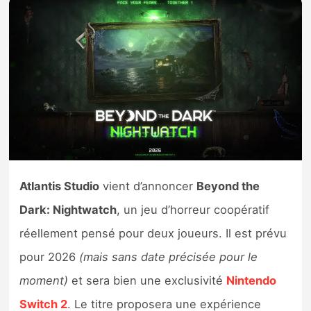
Nintendo Direct
Tests et previews
Tests de jeux
Tests d’accessoires
Autres tests
Atlantis Studio
vient d’annoncer
Beyond the
Previews
Dark: Nightwatch
, un jeu d’horreur coopératif
réellement pensé pour deux joueurs. Il est prévu
Précommandes
pour 2026
(mais sans date précisée pour le
moment)
et sera bien une exclusivité
Nintendo
Précommandes jeux Switch 2
Switch 2
. Le titre proposera une expérience