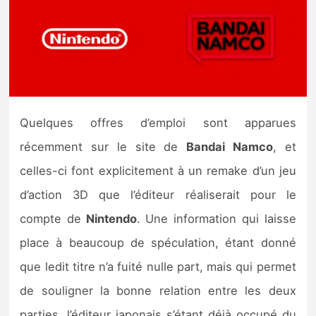
Nintendo Direct
Tests et previews
Tests de jeux
Quelques offres d’emploi sont apparues
Tests d’accessoires
récemment sur le site de
Bandai Namco
, et
celles-ci font explicitement à un remake d’un jeu
Autres tests
d’action 3D que l’éditeur réaliserait pour le
Previews
compte de
Nintendo
. Une information qui laisse
place à beaucoup de spéculation, étant donné
Précommandes
que ledit titre n’a fuité nulle part, mais qui permet
Précommandes jeux Switch 2
de souligner la bonne relation entre les deux
parties, l’éditeur japonais s’étant déjà occupé du