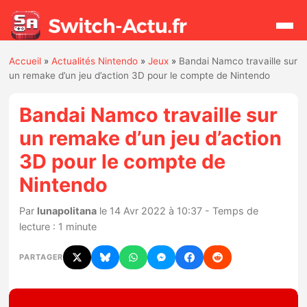
Accueil
»
Actualités Nintendo
»
Jeux
»
Bandai Namco travaille sur
Rechercher
un remake d’un jeu d’action 3D pour le compte de Nintendo
Bandai Namco travaille sur
Actualités
un remake d’un jeu d’action
3D pour le compte de
Jeux
Nintendo
Hardware
Par
lunapolitana
le 14 Avr 2022 à 10:37 - Temps de
lecture : 1 minute
Mises à jour
PARTAGER
Chiffres de ventes
Rumeurs