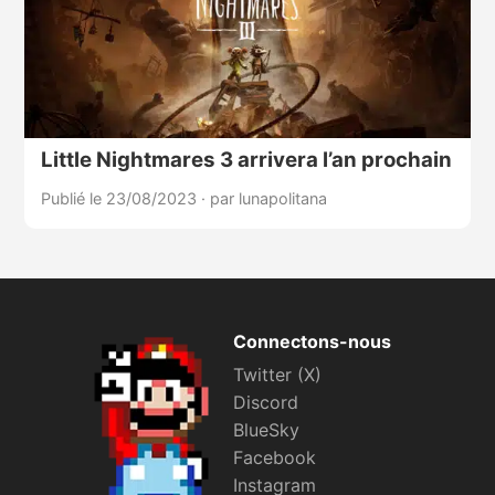
Little Nightmares 3 arrivera l’an prochain
Publié le 23/08/2023
·
par lunapolitana
Connectons-nous
Twitter (X)
Discord
BlueSky
Facebook
Instagram