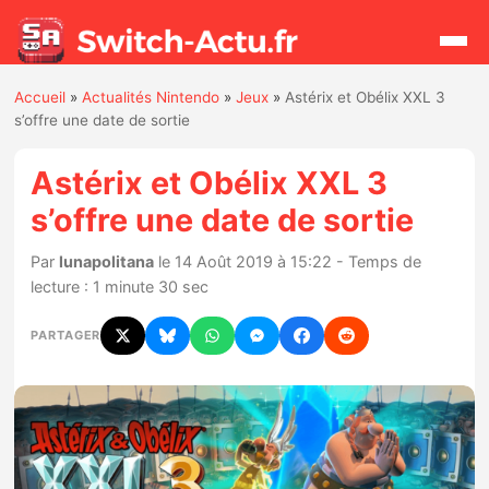
Accueil
»
Actualités Nintendo
»
Jeux
»
Astérix et Obélix XXL 3
Rechercher
s’offre une date de sortie
Astérix et Obélix XXL 3
Actualités
s’offre une date de sortie
Jeux
Par
lunapolitana
le 14 Août 2019 à 15:22 - Temps de
lecture : 1 minute 30 sec
Hardware
PARTAGER
Mises à jour
Chiffres de ventes
Rumeurs