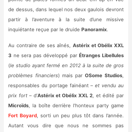
Sorties de jeux
de dessus, dans lequel nos deux gaulois devront
partir à l’aventure à la suite d’une missive
Bons plans
inquiétante reçue par le druide
Panoramix
.
Guides
Au contraire de ses aînés,
Astérix et Obélix XXL
3
ne sera pas développé par
Étranges Libellules
(
le studio ayant fermé en 2012 à la suite de gros
problèmes financiers
) mais par
OSome Studios
,
responsables du portage fainéant –
et vendu au
prix fort
– d’
Astérix et Obélix XXL 2
, et édité par
Microïds
, la boîte derrière l’honteux party game
Fort Boyard
, sorti un peu plus tôt dans l’année.
Autant vous dire que nous ne sommes pas