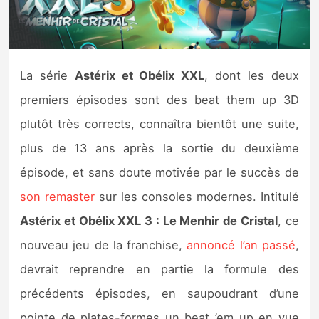
Nintendo Direct
Tests et previews
La série
Astérix et Obélix XXL
, dont les deux
premiers épisodes sont des beat them up 3D
Tests de jeux
plutôt très corrects, connaîtra bientôt une suite,
Tests d’accessoires
plus de 13 ans après la sortie du deuxième
épisode, et sans doute motivée par le succès de
Autres tests
son remaster
sur les consoles modernes. Intitulé
Previews
Astérix et Obélix XXL 3 : Le Menhir de Cristal
, ce
nouveau jeu de la franchise,
annoncé l’an passé
,
Précommandes
devrait reprendre en partie la formule des
Précommandes jeux Switch 2
précédents épisodes, en saupoudrant d’une
pointe de plates-formes un beat ’em up en vue