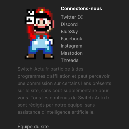
Connectons-nous
Twitter (X)
Discord
BlueSky
Facebook
Instagram
Mastodon
Threads
Switch-Actu.fr participe à des
programmes d’affiliation et peut percevoir
une commission sur certains liens présents
sur le site, sans coût supplémentaire pour
vous. Tous les contenus de Switch-Actu.fr
sont rédigés par notre équipe, sans
assistance d’intelligence artificielle.
Équipe du site