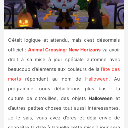
Nintendo Direct
Tests et previews
C’était logique et attendu, mais c’est désormais
Tests de jeux
officiel :
Animal Crossing: New Horizons
va avoir
Tests d’accessoires
droit à sa mise à jour spéciale automne avec
beaucoup d’éléments aux couleurs de la
fête des
Autres tests
morts
répondant au nom de
Halloween
. Au
Previews
programme, nous détaillerons plus bas : la
culture de citrouilles, des objets
Halloween
et
Précommandes
d’autres petites choses tout aussi intéressantes.
Précommandes jeux Switch 2
Je le sais, vous avez d’ores et déjà envie de
connaître la date à laquelle cette mise à jour sera