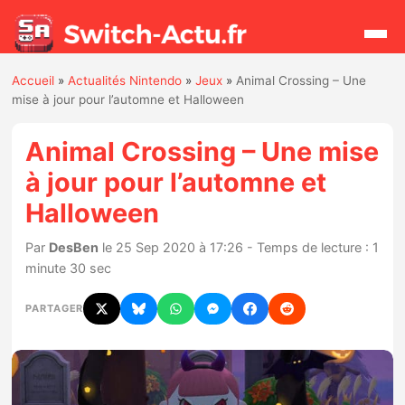
Accueil
»
Actualités Nintendo
»
Jeux
»
Animal Crossing – Une
Rechercher
mise à jour pour l’automne et Halloween
Animal Crossing – Une mise
Actualités
à jour pour l’automne et
Halloween
Jeux
Par
DesBen
le 25 Sep 2020 à 17:26 - Temps de lecture : 1
Hardware
minute 30 sec
Mises à jour
PARTAGER
Chiffres de ventes
Rumeurs