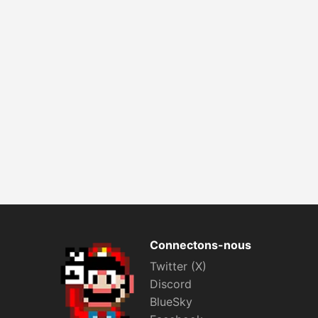
Connectons-nous
Twitter (X)
Discord
BlueSky