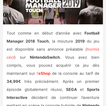
Nintendo Direct
Tests et previews
Tout comme en début d’année avec
Football
Tests de jeux
Manager 2018 Touch
, la mouture
2019
du jeu
Tests d’accessoires
est disponible sans annonce préalable (
hormis
ceci
) sur
NintendoSwitch
. Vous avez bien
Autres tests
compris, vous pouvez acquérir ce jeu dès
Previews
maintenant sur
l’
eShop
de la console au tarif de
34,99€
très précisément. Après un premier
Précommandes
épisode globalement réussi,
SEGA
et
Sports
Précommandes jeux Switch 2
Interactive
décident de continuer l’aventure
mettant en scène la console hybride de
Nintendo