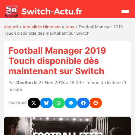
Accueil
»
Actualités Nintendo
»
Jeux
»
Football Manager 2019
Rechercher
Touch disponible dès maintenant sur Switch
Football Manager 2019
Actualités
Touch disponible dès
maintenant sur Switch
Jeux
Par
DesBen
le 27 Nov 2018 à 18:29 - Temps de lecture : 1
Hardware
minute
Mises à jour
PARTAGER
Chiffres de ventes
Rumeurs