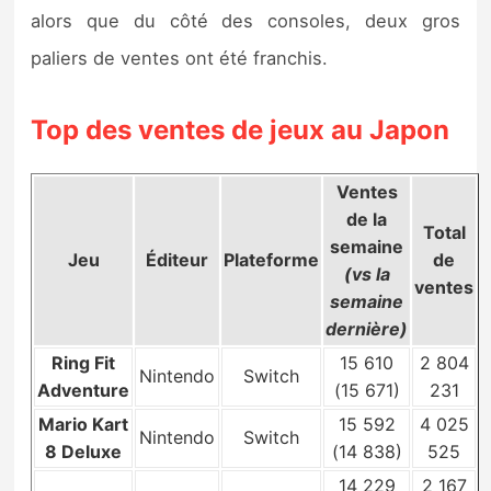
Sorties de jeux
alors que du côté des consoles, deux gros
paliers de ventes ont été franchis.
Bons plans
Top des ventes de jeux au Japon
Guides
Ventes
de la
Total
semaine
Jeu
Éditeur
Plateforme
de
(vs la
ventes
semaine
dernière)
Ring Fit
15 610
2 804
Nintendo
Switch
Adventure
(15 671)
231
Mario Kart
15 592
4 025
Nintendo
Switch
8 Deluxe
(14 838)
525
14 229
2 167