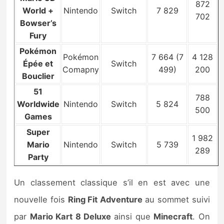
872
World +
Nintendo
Switch
7 829
702
Bowser’s
Fury
Pokémon
Pokémon
7 664 (7
4 128
Épée et
Switch
Comapny
499)
200
Bouclier
51
788
Worldwide
Nintendo
Switch
5 824
500
Games
Super
1 982
Mario
Nintendo
Switch
5 739
289
Party
Un classement classique s’il en est avec une
nouvelle fois
Ring Fit Adventure
au sommet suivi
par
Mario Kart 8 Deluxe
ainsi que
Minecraft
. On