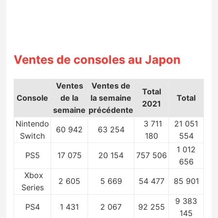
Ventes de consoles au Japon
Ventes
Ventes de
Total
Console
de la
la semaine
Total
2021
semaine
précédente
Nintendo
3 711
21 051
60 942
63 254
Switch
180
554
1 012
PS5
17 075
20 154
757 506
656
Xbox
2 605
5 669
54 477
85 901
Series
9 383
PS4
1 431
2 067
92 255
145