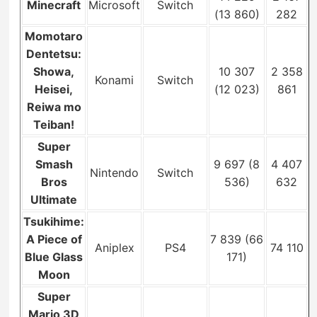
Minecraft
Microsoft
Switch
(13 860)
282
Momotaro
Dentetsu:
Showa,
10 307
2 358
Konami
Switch
Heisei,
(12 023)
861
Reiwa mo
Teiban!
Super
Smash
9 697 (8
4 407
Nintendo
Switch
Bros
536)
632
Ultimate
Tsukihime:
A Piece of
7 839 (66
Aniplex
PS4
74 110
Blue Glass
171)
Moon
Super
Mario 3D