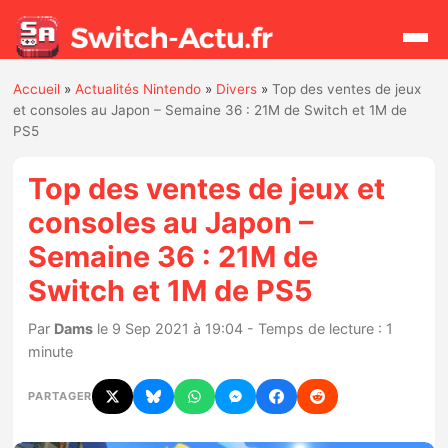
Accueil
»
Actualités Nintendo
»
Divers
»
Top des ventes de jeux
Rechercher
et consoles au Japon – Semaine 36 : 21M de Switch et 1M de
PS5
Actualités
Top des ventes de jeux et
consoles au Japon –
Jeux
Semaine 36 : 21M de
Switch et 1M de PS5
Hardware
Par
Dams
le 9 Sep 2021 à 19:04 - Temps de lecture : 1
Mises à jour
minute
Chiffres de ventes
PARTAGER
Rumeurs