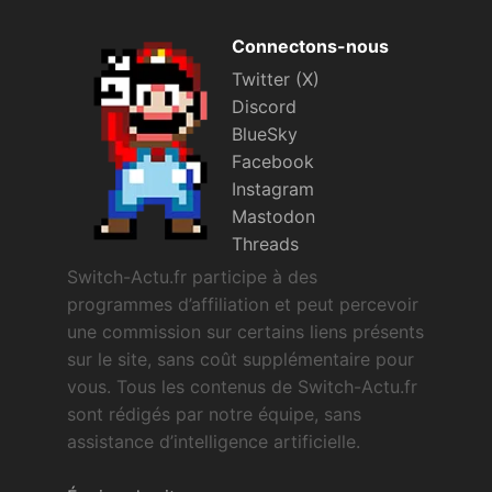
Connectons-nous
Twitter (X)
Discord
BlueSky
Facebook
Instagram
Mastodon
Threads
Switch-Actu.fr participe à des
programmes d’affiliation et peut percevoir
une commission sur certains liens présents
sur le site, sans coût supplémentaire pour
vous. Tous les contenus de Switch-Actu.fr
sont rédigés par notre équipe, sans
assistance d’intelligence artificielle.