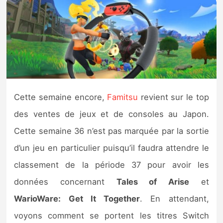
Nintendo Direct
Tests et previews
Tests de jeux
Cette semaine encore,
Famitsu
revient sur le top
Tests d’accessoires
des ventes de jeux et de consoles au Japon.
Autres tests
Cette semaine 36 n’est pas marquée par la sortie
d’un jeu en particulier puisqu’il faudra attendre le
Previews
classement de la période 37 pour avoir les
Précommandes
données concernant
Tales of Arise
et
WarioWare: Get It Together
. En attendant,
Précommandes jeux Switch 2
voyons comment se portent les titres Switch