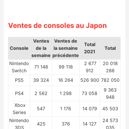
Ventes de consoles au Japon
Ventes
Ventes de
Total
Console
de la
la semaine
Total
2021
semaine
précédente
Nintendo
2 677
20 018
71 148
99 118
Switch
912
286
PS5
39 324
16 264
526 900
782 050
9 363
PS4
2 562
1 298
73 058
948
Xbox
547
1 176
14 079
45 503
Series
Nintendo
24 573
425
376
14 127
3DS
035