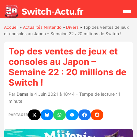
Accueil
»
Actualités Nintendo
»
Divers
»
Top des ventes de jeux
Rechercher
et consoles au Japon – Semaine 22 : 20 millions de Switch !
Top des ventes de jeux et
Actualités
consoles au Japon –
Semaine 22 : 20 millions de
Jeux
Switch !
Hardware
Par
Dams
le 4 Juin 2021 à 18:44 - Temps de lecture : 1
minute
Mises à jour
PARTAGER
Chiffres de ventes
Rumeurs