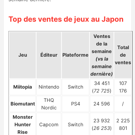
Sorties de jeux
Top des ventes de jeux au Japon
Bons plans
Ventes
Guides
de la
Total
semaine
Jeu
Éditeur
Plateforme
de
(vs la
ventes
semaine
dernière)
34 451
107
Miitopia
Nintendo
Switch
(
72 725
)
176
THQ
Biomutant
PS4
24 596
/
Nordic
Monster
23 932
2 225
Hunter
Capcom
Switch
(
26 253
)
801
Rise