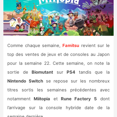
Nintendo Direct
Tests et previews
Tests de jeux
Comme chaque semaine,
Famitsu
revient sur le
Tests d’accessoires
top des ventes de jeux et de consoles au Japon
pour la semaine 22. Cette semaine, on note la
Autres tests
sortie de
Biomutant
sur
PS4
tandis que la
Previews
Nintendo Switch
se repose sur les nombreux
titres sortis les semaines précédentes avec
Précommandes
notamment
Miitopia
et
Rune Factory
5
dont
Précommandes jeux Switch 2
l’arrivage sur la console hybride date de la
semaine dernière.