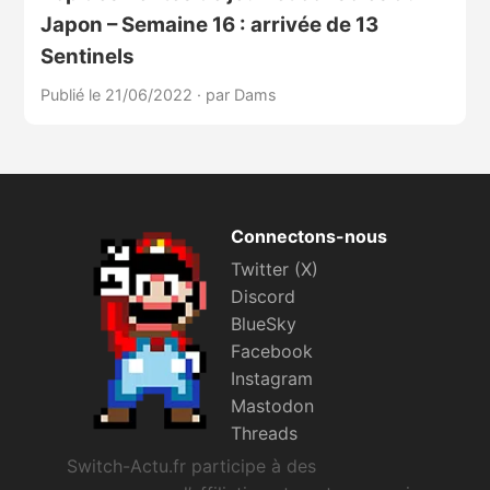
Japon – Semaine 16 : arrivée de 13
Sentinels
Publié le 21/06/2022
·
par Dams
Connectons-nous
Twitter (X)
Discord
BlueSky
Facebook
Instagram
Mastodon
Threads
Switch-Actu.fr participe à des