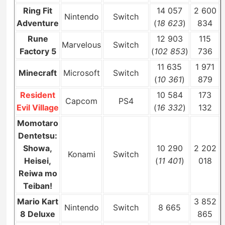
Ring Fit
14 057
2 600
Nintendo
Switch
Adventure
(
18 623
)
834
Rune
12 903
115
Marvelous
Switch
Factory 5
(
102 853
)
736
11 635
1 971
Minecraft
Microsoft
Switch
(
10 361
)
879
Resident
10 584
173
Capcom
PS4
Evil Village
(
16 332
)
132
Momotaro
Dentetsu:
Showa,
10 290
2 202
Konami
Switch
Heisei,
(
11 401
)
018
Reiwa mo
Teiban!
Mario Kart
3 852
Nintendo
Switch
8 665
8 Deluxe
865