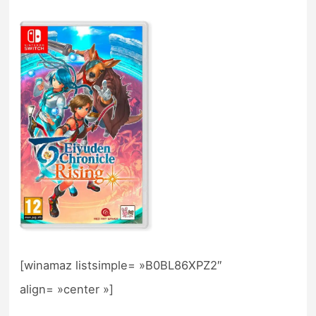
[winamaz listsimple= »B0BL86XPZ2″
align= »center »]