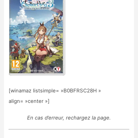
[winamaz listsimple= »B0BFRSC28H »
align= »center »]
En cas d’erreur, rechargez la page.