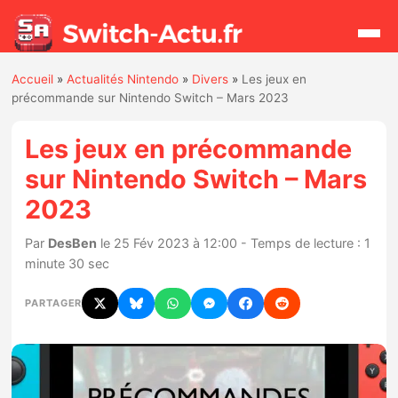
Accueil
»
Actualités Nintendo
»
Divers
»
Les jeux en
Rechercher
précommande sur Nintendo Switch – Mars 2023
Les jeux en précommande
Actualités
sur Nintendo Switch – Mars
2023
Jeux
Par
DesBen
le 25 Fév 2023 à 12:00 - Temps de lecture : 1
Hardware
minute 30 sec
Mises à jour
PARTAGER
Chiffres de ventes
Rumeurs