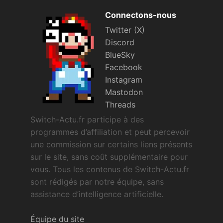
Connectons-nous
Twitter (X)
Discord
BlueSky
Facebook
Instagram
Mastodon
Threads
Switch-Actu.fr participe à des
programmes d’affiliation et peut percevoir
une commission sur certains liens présents
sur le site, sans coût supplémentaire pour
vous. Tous les contenus de Switch-Actu.fr
sont rédigés par notre équipe, sans
assistance d’intelligence artificielle.
Équipe du site