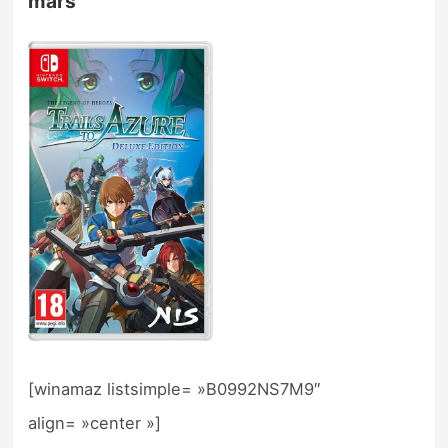
mars
[winamaz listsimple= »B0992NS7M9″
align= »center »]