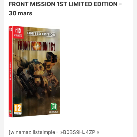
FRONT MISSION 1ST LIMITED EDITION –
30 mars
[winamaz listsimple= »B0BS9HJ4ZP »