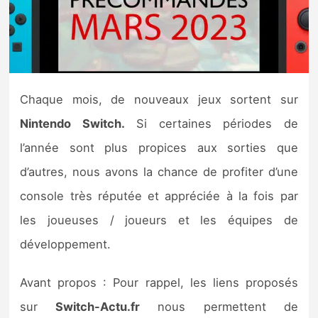
Nintendo Direct
Tests et previews
Chaque mois, de nouveaux jeux sortent sur
Tests de jeux
Nintendo Switch.
Si certaines périodes de
Tests d’accessoires
l’année sont plus propices aux sorties que
d’autres, nous avons la chance de profiter d’une
Autres tests
console très réputée et appréciée à la fois par
Previews
les joueuses / joueurs et les équipes de
développement.
Précommandes
Avant propos : Pour rappel, les liens proposés
Précommandes jeux Switch 2
sur
Switch-Actu.fr
nous permettent de