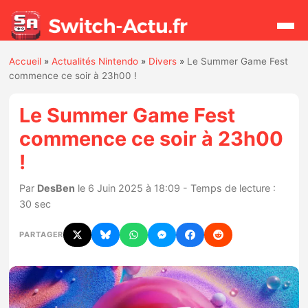
Accueil
»
Actualités Nintendo
»
Divers
»
Le Summer Game Fest
Rechercher
commence ce soir à 23h00 !
Le Summer Game Fest
Actualités
commence ce soir à 23h00
!
Jeux
Par
DesBen
le 6 Juin 2025 à 18:09 - Temps de lecture :
Hardware
30 sec
Mises à jour
PARTAGER
Chiffres de ventes
Rumeurs