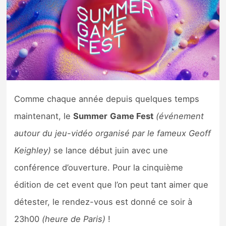
Nintendo Direct
Tests et previews
Tests de jeux
Comme chaque année depuis quelques temps
Tests d’accessoires
maintenant, le
Summer
Game Fest
(événement
Autres tests
autour du jeu-vidéo organisé par le fameux Geoff
Previews
Keighley)
se lance début juin avec une
conférence d’ouverture. Pour la cinquième
Précommandes
édition de cet event que l’on peut tant aimer que
détester, le rendez-vous est donné ce soir à
Précommandes jeux Switch 2
23h00
(heure de Paris)
!