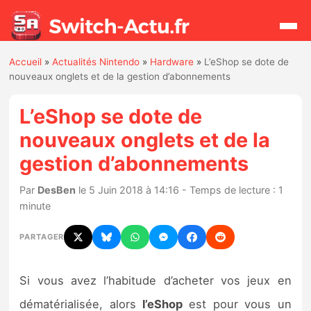
Accueil
»
Actualités Nintendo
»
Hardware
»
L’eShop se dote de
Rechercher
nouveaux onglets et de la gestion d’abonnements
L’eShop se dote de
Actualités
nouveaux onglets et de la
gestion d’abonnements
Jeux
Par
DesBen
le 5 Juin 2018 à 14:16 - Temps de lecture : 1
Hardware
minute
Mises à jour
PARTAGER
Chiffres de ventes
Si vous avez l’habitude d’acheter vos jeux en
Rumeurs
dématérialisée, alors
l’eShop
est pour vous un