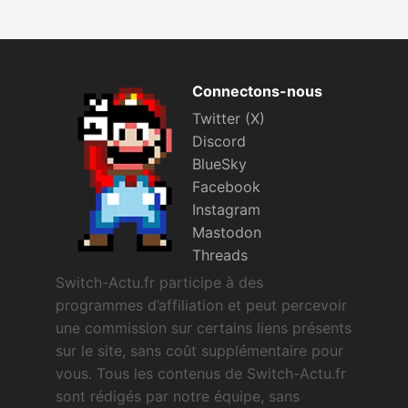
Connectons-nous
Twitter (X)
Discord
BlueSky
Facebook
Instagram
Mastodon
Threads
Switch-Actu.fr participe à des
programmes d’affiliation et peut percevoir
une commission sur certains liens présents
sur le site, sans coût supplémentaire pour
vous. Tous les contenus de Switch-Actu.fr
sont rédigés par notre équipe, sans