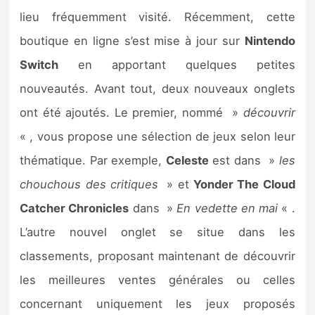
lieu fréquemment visité. Récemment, cette
Nintendo Direct
boutique en ligne s’est mise à jour sur
Nintendo
Switch
en apportant quelques petites
Tests et previews
nouveautés. Avant tout, deux nouveaux onglets
Tests de jeux
ont été ajoutés. Le premier, nommé »
découvrir
« , vous propose une sélection de jeux selon leur
Tests d’accessoires
thématique. Par exemple,
Celeste
est dans »
les
Autres tests
chouchous des critiques
» et
Yonder The Cloud
Catcher Chronicles
dans »
En vedette en mai
« .
Previews
L’autre nouvel onglet se situe dans les
Précommandes
classements, proposant maintenant de découvrir
les meilleures ventes générales ou celles
Précommandes jeux Switch 2
concernant uniquement les jeux proposés