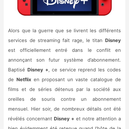
Nintendo Direct
Tests et previews
Alors que la guerre que se livrent les différents
services de streaming fait rage, le titan
Disney
Tests de jeux
est officiellement entré dans le conflit en
Tests d’accessoires
annonçant son futur système d’abonnement.
Baptisé
Disney +
, ce service reprend les codes
Autres tests
de
Netflix
en proposant un vaste catalogue de
Previews
films et de séries détenus par la société aux
oreilles de souris contre un abonnement
Précommandes
mensuel. Hier soir, de nombreux détails ont été
Précommandes jeux Switch 2
révélés concernant
Disney +
et notre attention a
bien évidemment été retenue quand l’hôte de la