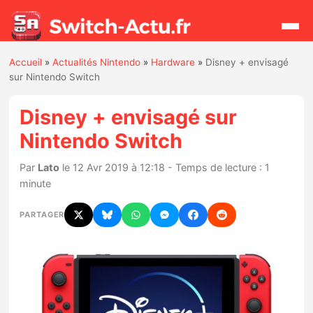
Accueil
»
Actualités Nintendo
»
Hardware
»
Disney + envisagé
Rechercher
sur Nintendo Switch
Disney + envisagé sur
Actualités
Nintendo Switch
Jeux
Par
Lato
le 12 Avr 2019 à 12:18 - Temps de lecture : 1
minute
Hardware
PARTAGER
Mises à jour
Chiffres de ventes
Rumeurs