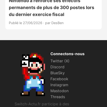
Nintendo a renforcé ses effectifs
permanents de plus de 300 postes lors
du dernier exercice fiscal
Publié le 27/06/2026
·
par DesBen
Connectons-nous
Twitter (X)
Discord
BlueSky
Facebook
Instagram
Mastodon
Threads
Switch-Actu.fr participe à des