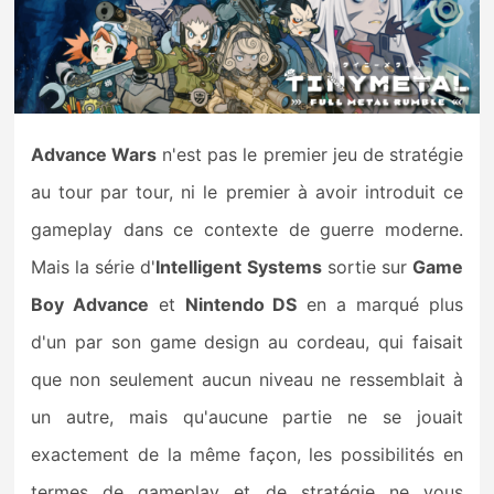
Nintendo Direct
Tests et previews
Advance Wars
n'est pas le premier jeu de stratégie
Tests de jeux
au tour par tour, ni le premier à avoir introduit ce
Tests d’accessoires
gameplay dans ce contexte de guerre moderne.
Mais la série d'
Intelligent Systems
sortie sur
Game
Autres tests
Boy Advance
et
Nintendo DS
en a marqué plus
Previews
d'un par son game design au cordeau, qui faisait
que non seulement aucun niveau ne ressemblait à
Précommandes
un autre, mais qu'aucune partie ne se jouait
Précommandes jeux Switch 2
exactement de la même façon, les possibilités en
termes de gameplay et de stratégie ne vous