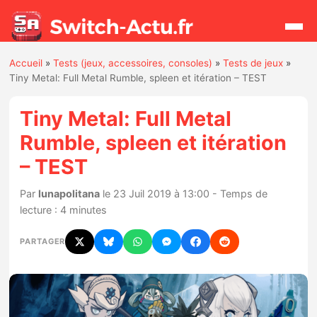
Accueil
»
Tests (jeux, accessoires, consoles)
»
Tests de jeux
»
Rechercher
Tiny Metal: Full Metal Rumble, spleen et itération – TEST
Tiny Metal: Full Metal
Actualités
Rumble, spleen et itération
– TEST
Jeux
Par
lunapolitana
le 23 Juil 2019 à 13:00 - Temps de
Hardware
lecture : 4 minutes
Mises à jour
PARTAGER
Chiffres de ventes
Rumeurs