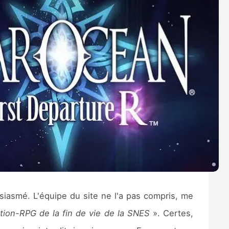
asmé. L'équipe du site ne l'a pas compris, me
ction-RPG de la fin de vie de la SNES
». Certes,