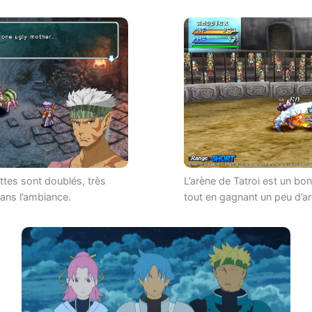
ttes sont doublés, très
L’arène de Tatroi est un b
ans l’ambiance.
tout en gagnant un peu d’ar