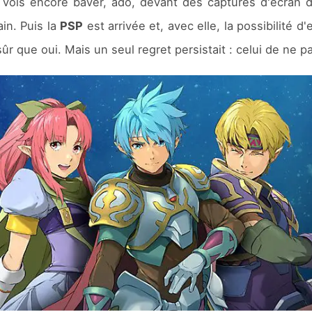
 vois encore baver, ado, devant des captures d'écran de
in. Puis la
PSP
est arrivée et, avec elle, la possibilité d
sûr que oui. Mais un seul regret persistait : celui de ne 