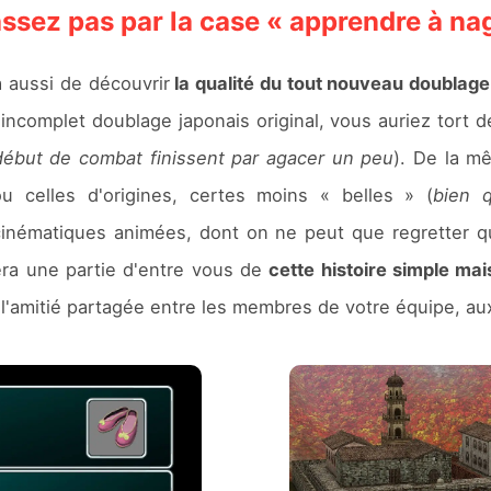
assez pas par la case « apprendre à na
 aussi de découvrir
la qualité du tout nouveau doublage
l'incomplet doublage japonais original, vous auriez tort d
 début de combat finissent par agacer un peu
). De la m
 celles d'origines, certes moins « belles » (
bien q
nématiques animées, dont on ne peut que regretter qu'el
vera une partie d'entre vous de
cette histoire simple ma
e l'amitié partagée entre les membres de votre équipe, au