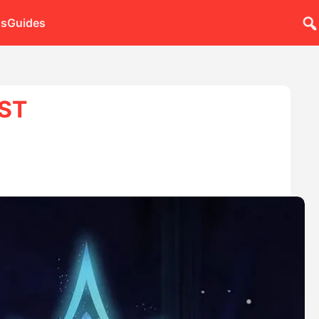
ns
Guides
EST