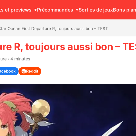
ts et previews
Précommandes
Sorties de jeux
Bons pla
Star Ocean First Departure R, toujours aussi bon – TEST
re R, toujours aussi bon – T
ure : 4 minutes
acebook
Reddit