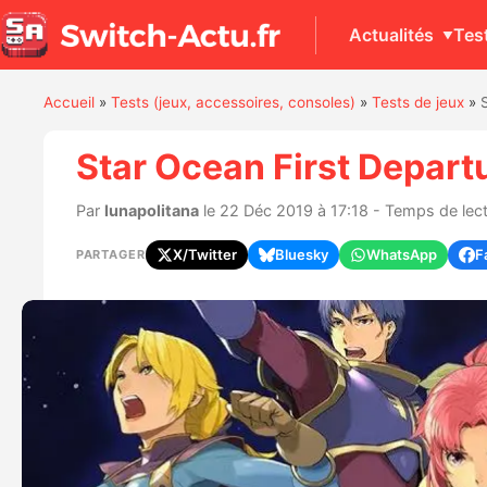
Actualités
Tes
Accueil
»
Tests (jeux, accessoires, consoles)
»
Tests de jeux
»
Star Ocean First Departu
Par
lunapolitana
le 22 Déc 2019 à 17:18 - Temps de lect
X/Twitter
Bluesky
WhatsApp
F
PARTAGER