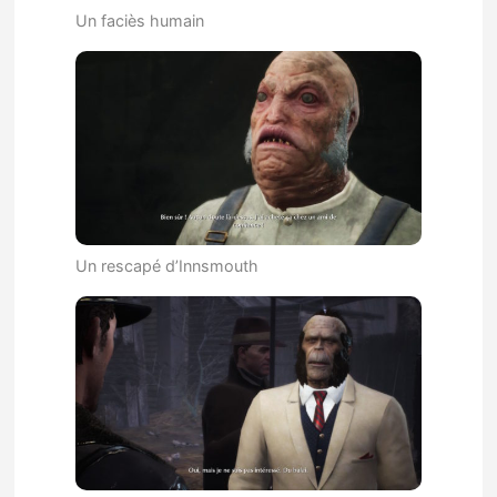
Un faciès humain
Un rescapé d’Innsmouth