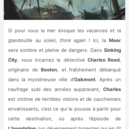
Nintendo Direct
Tests et previews
Si pour vous la mer évoque les vacances et la
glandouille au soleil,
think again
! Ici, la
Maer
Tests de jeux
sera sombre et pleine de dangers. Dans
Sinking
Tests d’accessoires
City
, vous incarnez le détective
Charles Reed
,
originaire de
Boston
, et fraîchement débarqué
Autres tests
dans la mystérieuse ville d’
Oakmont
. Après un
Previews
naufrage subi des années auparavant,
Charles
est victime de terribles visions et de cauchemars
Précommandes
envahissants, c’est ce qui le pousse à partir pour
Précommandes jeux Switch 2
cette destination, où après l’épisode de
L’Inondation
(
un déversement torrentiel qui en fit