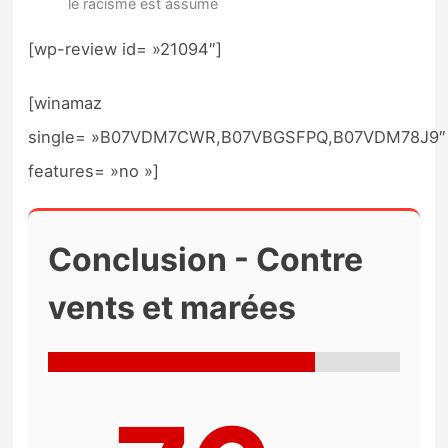
le racisme est assumé
[wp-review id= »21094″]
[winamaz
single= »B07VDM7CWR,B07VBGSFPQ,B07VDM78J9″
features= »no »]
Conclusion - Contre
vents et marées