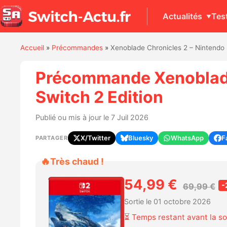
Actualités
Tes
Accueil
»
Précommandes
»
Xenoblade Chronicles 2 – Nintendo 
Précommande Xenoblade
Switch 2 Edition
Publié ou mis à jour le 7 Juil 2026
X/Twitter
Bluesky
WhatsApp
F
PARTAGER
🔥
Très chaud !
54,99 €
-
69,99 €
Sortie le 01 octobre 2026
⏳ Temps restant avant la so