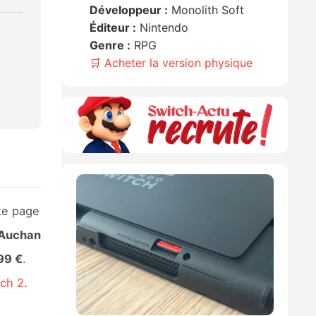
Développeur :
Monolith Soft
Éditeur :
Nintendo
Genre :
RPG
🛒 Acheter la version physique
te page
 Auchan
99 €
.
tch 2
.