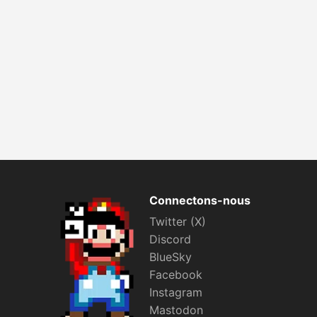
Connectons-nous
Twitter (X)
Discord
BlueSky
Facebook
Instagram
Mastodon