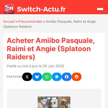
Accueil
»
Précommandes
»
Amiibo Pasquale, Raimi et Angie
Rechercher
(Splatoon Raiders)
Acheter Amiibo Pasquale,
Actualités
Raimi et Angie (Splatoon
Raiders)
Jeux
Publié ou mis à jour le 26 Juin 2026
Hardware
PARTAGER
Mises à jour
Chiffres de ventes
Rumeurs