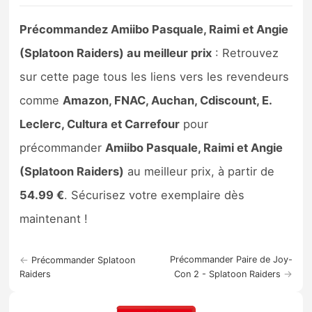
Sorties de jeux
Précommandez Amiibo Pasquale, Raimi et Angie
(Splatoon Raiders) au meilleur prix
: Retrouvez
Bons plans
sur cette page tous les liens vers les revendeurs
Guides
comme
Amazon, FNAC, Auchan, Cdiscount, E.
Leclerc, Cultura et Carrefour
pour
précommander
Amiibo Pasquale, Raimi et Angie
(Splatoon Raiders)
au meilleur prix, à partir de
54.99 €
. Sécurisez votre exemplaire dès
maintenant !
←
Précommander Paire de Joy-
Précommander Splatoon
→
Raiders
Con 2 - Splatoon Raiders