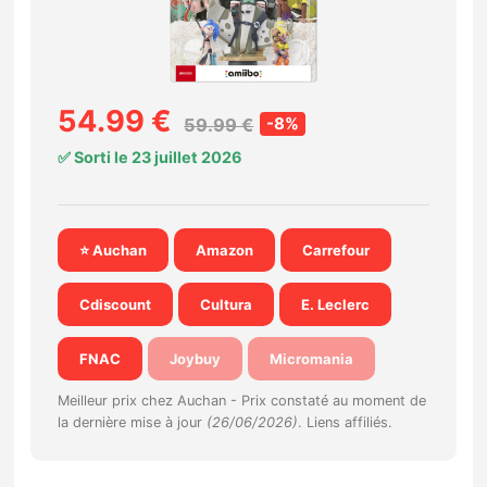
Nintendo Direct
Tests et previews
54.99 €
-8%
59.99 €
✅ Sorti le 23 juillet 2026
Tests de jeux
Tests d’accessoires
⭐ Auchan
Amazon
Carrefour
Autres tests
Cdiscount
Cultura
E. Leclerc
Previews
FNAC
Joybuy
Micromania
Précommandes
Meilleur prix chez Auchan -
Prix constaté au moment de
la dernière mise à jour
(26/06/2026)
. Liens affiliés.
Précommandes jeux Switch 2