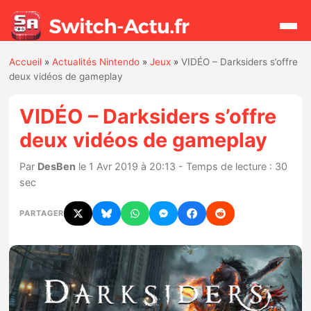
Accueil
»
Actualités Nintendo
»
Jeux
»
VIDÉO – Darksiders s’offre
Rechercher
deux vidéos de gameplay
VIDÉO – Darksiders s’offre
Actualités
deux vidéos de gameplay
Jeux
Par
DesBen
le 1 Avr 2019 à 20:13 - Temps de lecture : 30
sec
Hardware
PARTAGER
Mises à jour
Chiffres de ventes
Rumeurs