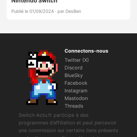
Nintendo Switch
Publié le 01/09/2024
·
par DesBen
Connectons-nous
Twitter (X)
Discord
BlueSky
Facebook
Instagram
Mastodon
Threads
Switch-Actu.fr participe à des
programmes d’affiliation et peut percevoir
une commission sur certains liens présents