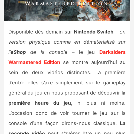
Nintendo Direct
Tests et previews
Disponible dès demain sur
Nintendo Switch
–
en
version physique comme en dématérialisé sur
Tests de jeux
l’
eShop
de la console
– le jeu
Darksiders
Tests d’accessoires
Warmastered Edition
se montre aujourd’hui au
sein de deux vidéos distinctes. La première
Autres tests
d’entre elles s’axe simplement sur le gameplay
Previews
général du jeu en nous proposant de découvrir
la
première heure du jeu
, ni plus ni moins.
Précommandes
L’occasion donc de voir tourner le jeu sur la
Précommandes jeux Switch 2
console d’une façon dirons-nous classique.
La
seconde vidéo
peut s’avérer être un peu plus