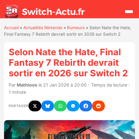
Accueil
»
Actualités Nintendo
»
Rumeurs
»
Selon Nate the Hate,
Rechercher
Final Fantasy 7 Rebirth devrait sortir en 2026 sur Switch 2
Selon Nate the Hate, Final
Actualités
Fantasy 7 Rebirth devrait
sortir en 2026 sur Switch 2
Jeux
Par
Mathioos
le 21 Jan 2026 à 20:00 - Temps de lecture :
Hardware
1 minute
Mises à jour
PARTAGER
Chiffres de ventes
Rumeurs