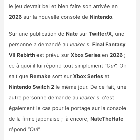
Sorties de jeux
le jeu devrait bel et bien faire son arrivée en
2026
sur la nouvelle console de
Nintendo
.
Bons plans
Sur une publication de
Nate
sur
Twitter/X
, une
Guides
personne a demandé au
leaker
si
Final Fantasy
VII Rebirth
est prévu sur
Xbox Series
en
2026
;
ce à quoi il lui répond tout simplement “
Oui
”. On
sait que
Remake
sort sur
Xbox Series
et
Nintendo Switch 2
le même jour. De ce fait, une
autre personne demande au
leaker
si c'est
également le cas pour le portage sur la console
de la firme japonaise ; là encore,
NateTheHate
répond “
Oui
”.