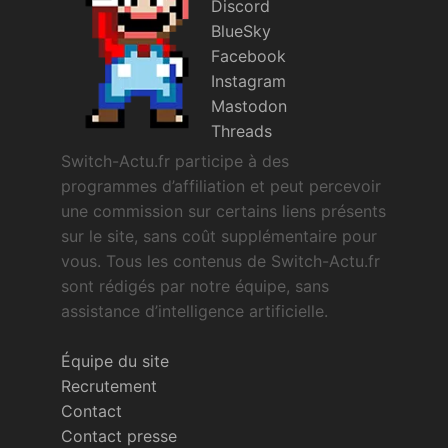
Discord
BlueSky
Facebook
Instagram
Mastodon
Threads
Switch-Actu.fr participe à des
programmes d’affiliation et peut percevoir
une commission sur certains liens présents
sur le site, sans coût supplémentaire pour
vous. Tous les contenus de Switch-Actu.fr
sont rédigés par notre équipe, sans
assistance d’intelligence artificielle.
Équipe du site
Recrutement
Contact
Contact presse