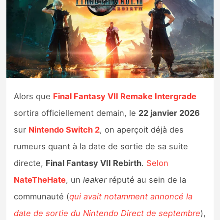
Nintendo Direct
Tests et previews
Tests de jeux
Alors que
Final Fantasy VII Remake Intergrade
Tests d’accessoires
sortira officiellement demain, le
22 janvier 2026
Autres tests
sur
Nintendo Switch 2
, on aperçoit déjà des
rumeurs quant à la date de sortie de sa suite
Previews
directe,
Final Fantasy VII Rebirth
.
Selon
Précommandes
NateTheHate
, un
leaker
réputé au sein de la
communauté (
qui avait notamment annoncé la
Précommandes jeux Switch 2
date de sortie du Nintendo Direct de septembre
),