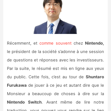
Nintendo Direct
Tests et previews
Tests de jeux
Récemment, et
comme souvent
chez
Nintendo,
Tests d’accessoires
le président de la société s’adonne à une session
de questions et réponses avec les investisseurs.
Autres tests
Par la suite, le résumé est mis en ligne aux yeux
Previews
du public. Cette fois, c’est au tour de
Shuntaro
Furukawa
de jouer à ce jeu et autant dire que le
Précommandes
Monsieur a beaucoup de choses à dire sur la
Précommandes jeux Switch 2
Nintendo Switch
. Avant même de lire notre
traduction, vous pouvez vous rendre sur le lien