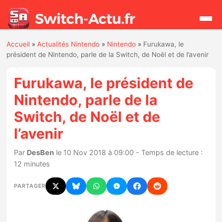
Accueil
»
Actualités Nintendo
»
Nintendo
»
Furukawa, le
Rechercher
président de Nintendo, parle de la Switch, de Noël et de l’avenir
Furukawa, le président de
Actualités
Nintendo, parle de la
Switch, de Noël et de
Jeux
l’avenir
Hardware
Par
DesBen
le 10 Nov 2018 à 09:00 - Temps de lecture :
12 minutes
Mises à jour
PARTAGER
Chiffres de ventes
Rumeurs