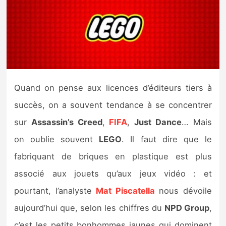
Nintendo Direct
Tests et previews
Tests de jeux
Quand on pense aux licences d’éditeurs tiers à
Tests d’accessoires
succès, on a souvent tendance à se concentrer
sur
Assassin’s Creed
,
FIFA
,
Just Dance
… Mais
Autres tests
on oublie souvent
LEGO
. Il faut dire que le
Previews
fabriquant de briques en plastique est plus
associé aux jouets qu’aux jeux vidéo : et
Précommandes
pourtant, l’analyste
Mat Piscatella
nous dévoile
Précommandes jeux Switch 2
aujourd’hui que, selon les chiffres du
NPD Group
,
c’est les petits bonhommes jaunes qui dominent