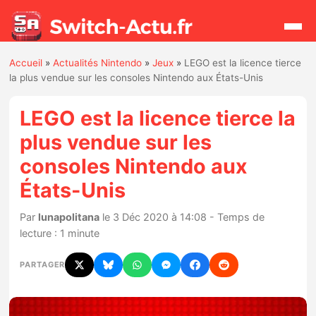
Accueil
»
Actualités Nintendo
»
Jeux
»
LEGO est la licence tierce
Rechercher
la plus vendue sur les consoles Nintendo aux États-Unis
LEGO est la licence tierce la
Actualités
plus vendue sur les
consoles Nintendo aux
Jeux
États-Unis
Hardware
Par
lunapolitana
le 3 Déc 2020 à 14:08 - Temps de
lecture : 1 minute
Mises à jour
PARTAGER
Chiffres de ventes
Rumeurs