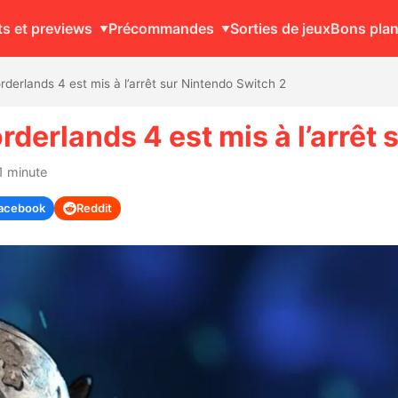
ts et previews
Précommandes
Sorties de jeux
Bons pla
erlands 4 est mis à l’arrêt sur Nintendo Switch 2
derlands 4 est mis à l’arrêt 
1 minute
acebook
Reddit