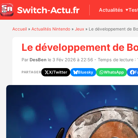
Actualités
Tes
Accueil
»
Actualités Nintendo
»
Jeux
»
Le développement de Bord
Le développement de Bor
Par
DesBen
le 3 Fév 2026 à 22:56 - Temps de lecture : 
X/Twitter
Bluesky
WhatsApp
F
PARTAGER