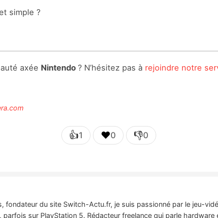
et simple ?
nauté axée
Nintendo
? N’hésitez pas à
rejoindre notre ser
era.com
👍
❤️
👎
1
0
0
 fondateur du site Switch-Actu.fr, je suis passionné par le jeu-vi
 parfois sur PlayStation 5. Rédacteur freelance qui parle hardware 