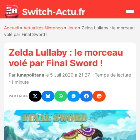
Accueil
»
Actualités Nintendo
»
Jeux
»
Zelda Lullaby : le morceau
Rechercher
volé par Final Sword !
Zelda Lullaby : le morceau
Actualités
volé par Final Sword !
Jeux
Par
lunapolitana
le 5 Juil 2020 à 21:27 - Temps de lecture
: 1 minute
Hardware
PARTAGER
Mises à jour
Chiffres de ventes
Rumeurs