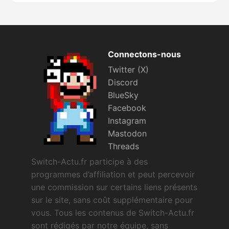
Connectons-nous
Twitter (X)
Discord
BlueSky
Facebook
Instagram
Mastodon
Threads
Switch-Actu.fr participe à des
programmes d’affiliation et peut percevoir
une commission sur certains liens présents
sur le site, sans coût supplémentaire pour
vous. Tous les contenus de Switch-Actu.fr
sont rédigés par notre équipe, sans