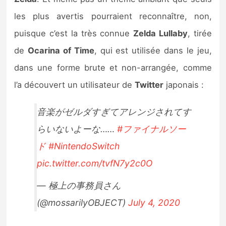
Sorties de jeux
les plus avertis pourraient reconnaître, non,
puisque c’est la très connue
Zelda Lullaby
, tirée
Bons plans
de
Ocarina of Time
, qui est utilisée dans le jeu,
dans une forme brute et non-arrangée, comme
Guides
l’a découvert un utilisateur de
Twitter
japonais :
音楽がゼルダすぎてアレンジされてす
らいないよーな……
#ファイナルソー
ド
#NintendoSwitch
pic.twitter.com/tvfN7y2c0O
— 極上の事務員さん
(@mossarilyOBJECT)
July 4, 2020