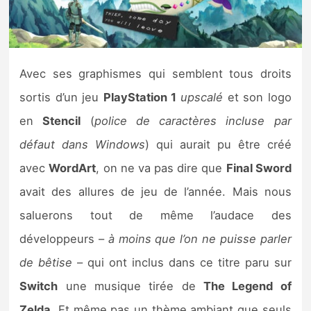
Nintendo Direct
Tests et previews
Avec ses graphismes qui semblent tous droits
sortis d’un jeu
PlayStation 1
upscalé
et son logo
Tests de jeux
en
Stencil
(
police de caractères incluse par
Tests d’accessoires
défaut dans Windows
) qui aurait pu être créé
avec
WordArt
, on ne va pas dire que
Final Sword
Autres tests
avait des allures de jeu de l’année. Mais nous
Previews
saluerons tout de même l’audace des
développeurs –
à moins que l’on ne puisse parler
Précommandes
de bêtise
– qui ont inclus dans ce titre paru sur
Précommandes jeux Switch 2
Switch
une musique tirée de
The Legend of
Zelda
. Et même pas un thème ambiant que seuls