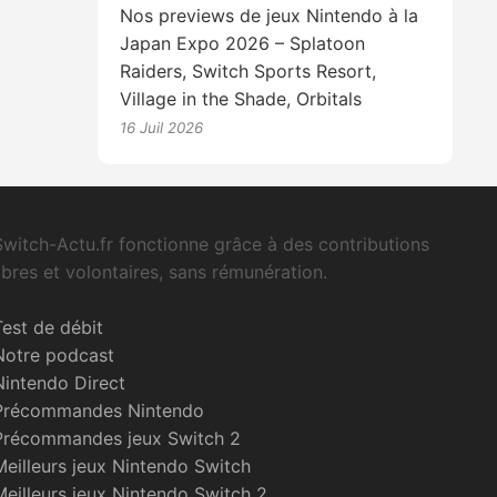
Nos previews de jeux Nintendo à la
Japan Expo 2026 – Splatoon
Raiders, Switch Sports Resort,
Village in the Shade, Orbitals
16 Juil 2026
Switch-Actu.fr fonctionne grâce à des contributions
libres et volontaires, sans rémunération.
Test de débit
Notre podcast
Nintendo Direct
Précommandes Nintendo
Précommandes jeux Switch 2
Meilleurs jeux Nintendo Switch
Meilleurs jeux Nintendo Switch 2