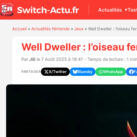
Actualités
Tes
Accueil
»
Actualités Nintendo
»
Jeux
»
Well Dweller : l’oiseau f
Well Dweller : l’oiseau 
Par
Jili
le 7 Août 2025 à 18:41 - Temps de lecture : 1 mi
X/Twitter
Bluesky
WhatsApp
F
PARTAGER