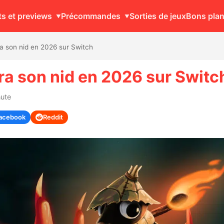
ts et previews
Précommandes
Sorties de jeux
Bons pla
era son nid en 2026 sur Switch
fera son nid en 2026 sur Switc
nute
acebook
Reddit