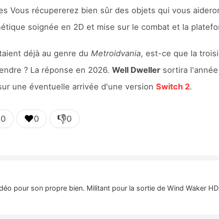
s Vous récupererez bien sûr des objets qui vous aidero
étique soignée en 2D et mise sur le combat et la platef
taient déjà au genre du
Metroidvania
, est-ce que la troi
rendre ? La réponse en 2026.
Well Dweller
sortira l'année
 sur une éventuelle arrivée d'une version
Switch 2
.

❤️
👎
0
0
0
idéo pour son propre bien. Militant pour la sortie de Wind Waker HD