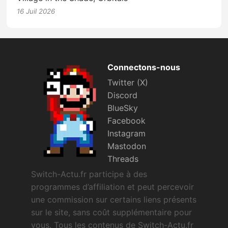
16 Juil 2026
Connectons-nous
Twitter (X)
Discord
BlueSky
Facebook
Instagram
Mastodon
Threads
Switch-Actu.fr participe à des
programmes d’affiliation et peut percevoir
une commission sur certains liens présents
sur le site, sans coût supplémentaire pour
vous. Tous les contenus de Switch-Actu.fr