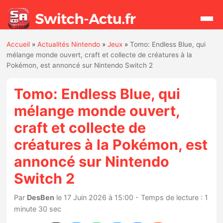
Accueil
»
Actualités Nintendo
»
Jeux
»
Tomo: Endless Blue, qui
Rechercher
mélange monde ouvert, craft et collecte de créatures à la
Pokémon, est annoncé sur Nintendo Switch 2
Actualités
Tomo: Endless Blue, qui
mélange monde ouvert,
Jeux
craft et collecte de
créatures à la Pokémon, est
Hardware
annoncé sur Nintendo
Mises à jour
Switch 2
Chiffres de ventes
Par
DesBen
le 17 Juin 2026 à 15:00 - Temps de lecture : 1
minute 30 sec
Rumeurs