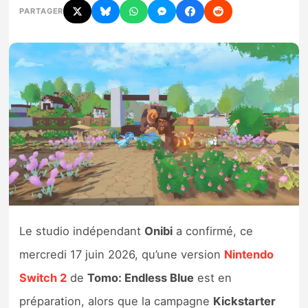
PARTAGER
Nintendo Direct
Tests et previews
Tests de jeux
Tests d’accessoires
Autres tests
Previews
Le studio indépendant
Onibi
a confirmé, ce
Précommandes
mercredi 17 juin 2026, qu’une version
Nintendo
Switch 2
de
Tomo: Endless Blue
est en
Précommandes jeux Switch 2
préparation, alors que la campagne
Kickstarter