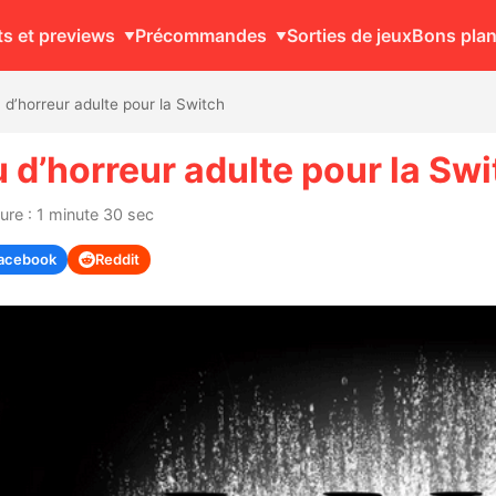
ts et previews
Précommandes
Sorties de jeux
Bons pla
 d’horreur adulte pour la Switch
u d’horreur adulte pour la Sw
ure : 1 minute 30 sec
acebook
Reddit