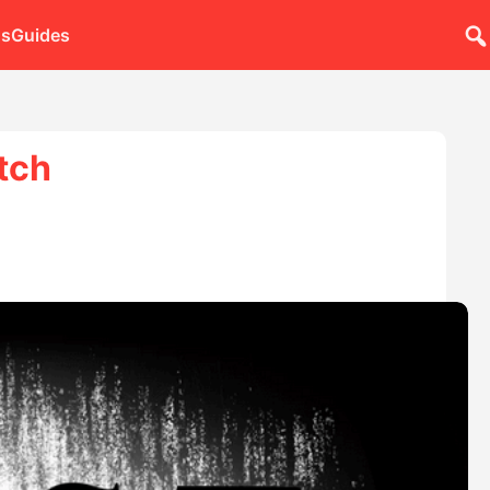
ns
Guides
itch