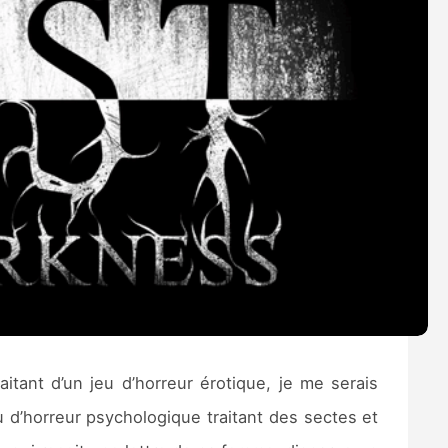
aitant d’un jeu d’horreur érotique, je me serais
u d’horreur psychologique traitant des sectes et