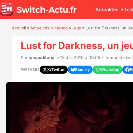
Actualités
Tes
Accueil
»
Actualités Nintendo
»
Jeux
»
Lust for Darkness, un jeu
Lust for Darkness, un je
Par
lunapolitana
le 13 Juil 2019 à 09:05 - Temps de lect
X/Twitter
Bluesky
WhatsApp
F
PARTAGER