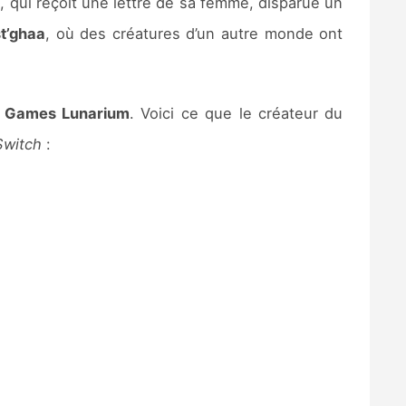
n
, qui reçoit une lettre de sa femme, disparue un
t’ghaa
, où des créatures d’un autre monde ont
 Games Lunarium
. Voici ce que le créateur du
Switch
: