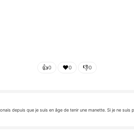
👍
❤️
👎
0
0
0
nais depuis que je suis en âge de tenir une manette. Si je ne suis 