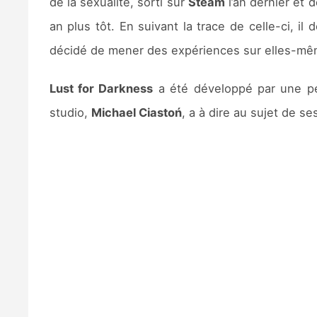
de la sexualité, sorti sur
Steam
l’an dernier et 
an plus tôt. En suivant la trace de celle-ci, 
décidé de mener des expériences sur elles-mêmes
Lust for Darkness
a été développé par une pe
studio,
Michael Ciastoń
, a à dire au sujet de se