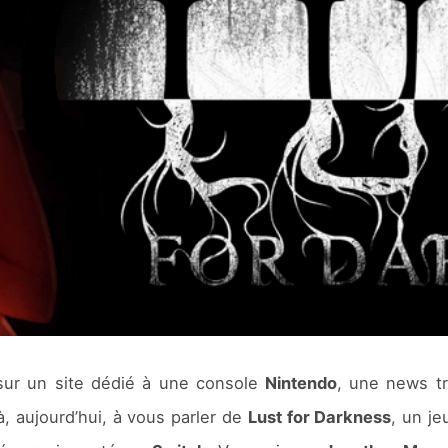
, sur un site dédié à une console
Nintendo
, une news tr
à, aujourd’hui, à vous parler de
Lust for Darkness
, un je