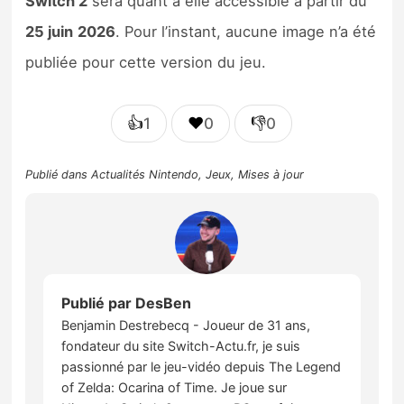
Switch 2
sera quant à elle accessible à partir du
25 juin
2026
. Pour l’instant, aucune image n’a été
publiée pour cette version du jeu.
👍
❤️
👎
1
0
0
Publié dans
Actualités Nintendo
,
Jeux
,
Mises à jour
Publié par
DesBen
Benjamin Destrebecq - Joueur de 31 ans,
fondateur du site Switch-Actu.fr, je suis
passionné par le jeu-vidéo depuis The Legend
of Zelda: Ocarina of Time. Je joue sur