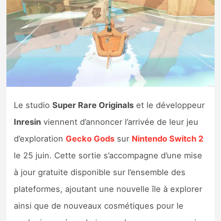
Nintendo Direct
Tests et previews
Tests de jeux
Tests d’accessoires
Le studio
Super Rare Originals
et le développeur
Inresin
viennent d’annoncer l’arrivée de leur jeu
Autres tests
d’exploration
Gecko Gods
sur
Nintendo Switch 2
Previews
le 25 juin. Cette sortie s’accompagne d’une mise
à jour gratuite disponible sur l’ensemble des
Précommandes
plateformes, ajoutant une nouvelle île à explorer
Précommandes jeux Switch 2
ainsi que de nouveaux cosmétiques pour le