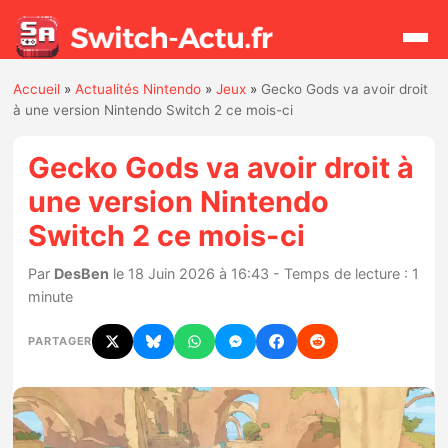
Accueil
»
Actualités Nintendo
»
Jeux
»
Gecko Gods va avoir droit
Rechercher
à une version Nintendo Switch 2 ce mois-ci
Gecko Gods va avoir droit à
Actualités
une version Nintendo
Switch 2 ce mois-ci
Jeux
Par
DesBen
le 18 Juin 2026 à 16:43 - Temps de lecture : 1
Hardware
minute
Mises à jour
PARTAGER
Chiffres de ventes
Rumeurs