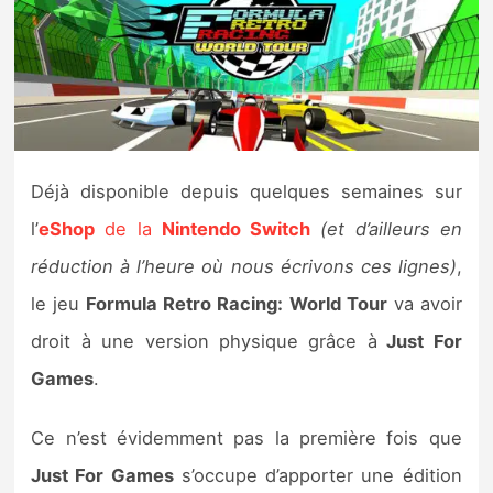
Nintendo Direct
Tests et previews
Tests de jeux
Déjà disponible depuis quelques semaines sur
Tests d’accessoires
l’
eShop
de la
Nintendo Switch
(et d’ailleurs en
réduction à l’heure où nous écrivons ces lignes)
,
Autres tests
le jeu
Formula Retro Racing: World Tour
va avoir
Previews
droit à une version physique grâce à
Just For
Games
.
Précommandes
Ce n’est évidemment pas la première fois que
Précommandes jeux Switch 2
Just For Games
s’occupe d’apporter une édition