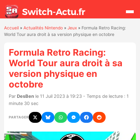
Accueil
»
Actualités Nintendo
»
Jeux
»
Formula Retro Racing:
Rechercher
World Tour aura droit à sa version physique en octobre
Formula Retro Racing:
Actualités
World Tour aura droit à sa
version physique en
Jeux
octobre
Hardware
Par
DesBen
le 11 Juil 2023 à 19:23 - Temps de lecture : 1
minute 30 sec
Mises à jour
PARTAGER
Chiffres de ventes
Rumeurs