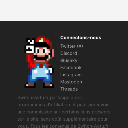
Connectons-nous
Twitter (X)
Discord
BlueSky
Facebook
Instagram
Mastodon
Threads
Switch-Actu.fr participe à des
programmes d’affiliation et peut percevoir
une commission sur certains liens présents
sur le site, sans coût supplémentaire pour
vous. Tous les contenus de Switch-Actu.fr