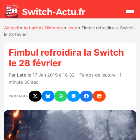
Accueil
»
Actualités Nintendo
»
Jeux
»
Fimbul refroidira la Switch
Rechercher
le 28 février
Fimbul refroidira la Switch
Actualités
le 28 février
Jeux
Par
Lato
le 17 Jan 2019 à 18:32 - Temps de lecture : 1
minute 30 sec
Hardware
PARTAGER
Mises à jour
Chiffres de ventes
Rumeurs