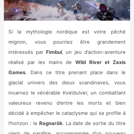
Nintendo Direct
Tests et previews
Si la mythologie nordique est votre pêché
mignon, vous pourriez être grandement
Tests de jeux
intéressés par
Fimbul
, un jeu d’action-aventure
Tests d’accessoires
réalisé par les mains de
Wild River et Zaxis
Games
. Dans ce titre prenant place dans le
Autres tests
glacial univers des dieux scandinaves, vous
Previews
incarnez le vénérable Kveldulver, un combattant
valeureux revenu d’entre les morts et bien
Précommandes
décidé à empêcher le cataclysme qui se profile à
Précommandes jeux Switch 2
l’horizon : le
Ragnarök
. La date de sortie du titre
vient de paraître, accompagnée d’un nouveau