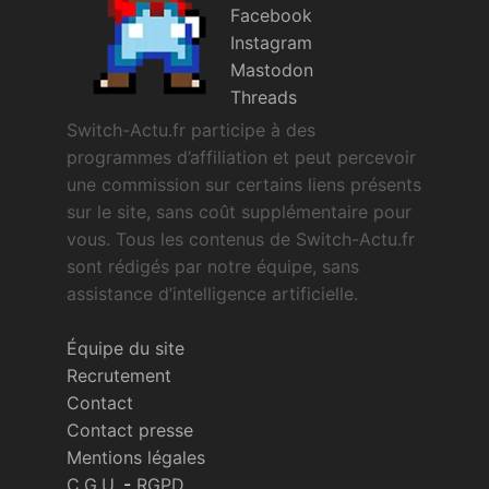
Facebook
Instagram
Mastodon
Threads
Switch-Actu.fr participe à des
programmes d’affiliation et peut percevoir
une commission sur certains liens présents
sur le site, sans coût supplémentaire pour
vous. Tous les contenus de Switch-Actu.fr
sont rédigés par notre équipe, sans
assistance d’intelligence artificielle.
Équipe du site
Recrutement
Contact
Contact presse
Mentions légales
C.G.U.
-
RGPD