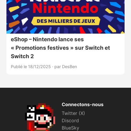
eShop – Nintendo lance ses
« Promotions festives » sur Switch et
Switch 2
Publié le 18/12/2025
·
par DesBen
Connectons-nous
Twitter (X)
Discord
BlueSky