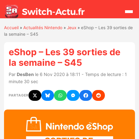
Accueil
»
Actualités Nintendo
»
Jeux
»
eShop – Les 39 sorties de
Rechercher
la semaine – S45
eShop – Les 39 sorties de
Actualités
la semaine – S45
Jeux
Par
DesBen
le 6 Nov 2020 à 18:11 - Temps de lecture : 1
minute 30 sec
Hardware
PARTAGER
Mises à jour
Chiffres de ventes
Rumeurs