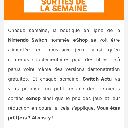
Nintendo Direct
Tests et previews
Chaque semaine, la boutique en ligne de la
Nintendo Switch
nommée
eShop
se voit être
Tests de jeux
alimentée en nouveaux jeux, ainsi qu’en
Tests d’accessoires
contenus supplémentaires pour des titres déjà
parus voire même des versions démonstration
Autres tests
gratuites. Et chaque semaine,
Switch-Actu
va
Previews
vous proposer un petit résumé des dernières
sorties
eShop
ainsi que le prix des jeux et leur
Précommandes
réduction en cours, si cela s’applique.
Vous êtes
Précommandes jeux Switch 2
prêt(e)s ? Allons-y !