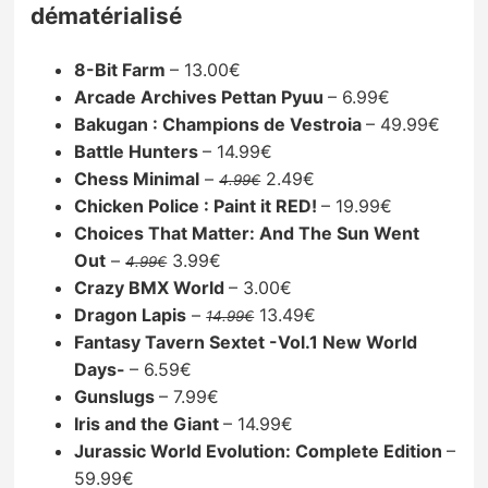
dématérialisé
8-Bit Farm
– 13.00€
Arcade Archives Pettan Pyuu
– 6.99€
Bakugan : Champions de Vestroia
– 49.99€
Battle Hunters
– 14.99€
Chess Minimal
–
2.49€
4.99€
Chicken Police : Paint it RED!
– 19.99€
Choices That Matter: And The Sun Went
Out
–
3.99€
4.99€
Crazy BMX World
– 3.00€
Dragon Lapis
–
13.49€
14.99€
Fantasy Tavern Sextet -Vol.1 New World
Days-
– 6.59€
Gunslugs
– 7.99€
Iris and the Giant
– 14.99€
Jurassic World Evolution: Complete Edition
–
59.99€