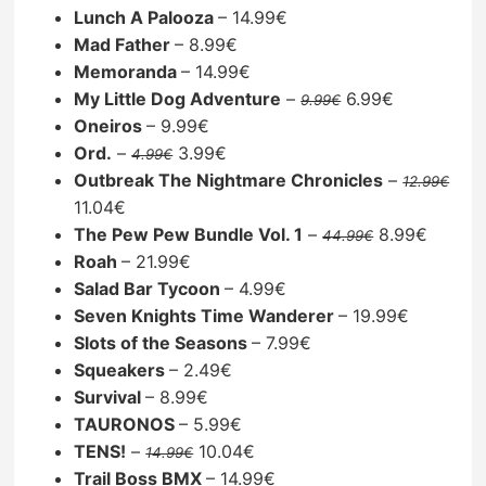
Lunch A Palooza
– 14.99€
Mad Father
– 8.99€
Memoranda
– 14.99€
My Little Dog Adventure
–
6.99€
9.99€
Oneiros
– 9.99€
Ord.
–
3.99€
4.99€
Outbreak The Nightmare Chronicles
–
12.99€
11.04€
The Pew Pew Bundle Vol. 1
–
8.99€
44.99€
Roah
– 21.99€
Salad Bar Tycoon
– 4.99€
Seven Knights Time Wanderer
– 19.99€
Slots of the Seasons
– 7.99€
Squeakers
– 2.49€
Survival
– 8.99€
TAURONOS
– 5.99€
TENS!
–
10.04€
14.99€
Trail Boss BMX
– 14.99€