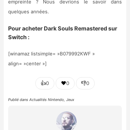
empreinte ? Nous devrions le savoir dans
quelques années.
Pour acheter Dark Souls Remastered sur
Switch :
[winamaz listsimple= »B079992KWF »
align= »center »]
👍
❤️
👎
0
0
0
Publié dans
Actualités Nintendo
,
Jeux