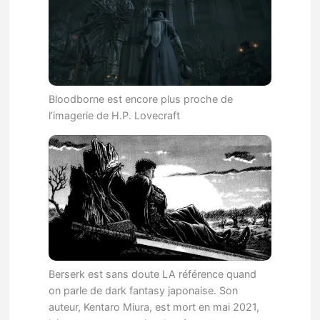
Bloodborne est encore plus proche de
l’imagerie de H.P. Lovecraft
Berserk est sans doute LA référence quand
on parle de dark fantasy japonaise. Son
auteur, Kentaro Miura, est mort en mai 2021,