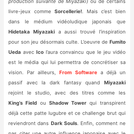
production suivante de Miyazaki)
ou de certains
livre-jeux comme
Sorcellerie!
. Mais c’est bien
dans le médium vidéoludique japonais que
Hidetaka Miyazaki
a aussi trouvé l’inspiration
pour son jeu désormais culte. L’oeuvre de
Fumito
Ueda
avec
Ico
l’aura convaincu que le jeu vidéo
est le média qui lui permettra de concrétiser sa
vision. Par ailleurs,
From Software
a déjà un
passif avec la dark fantasy quand
Miyazaki
rejoint le studio, avec des titres comme les
King’s Field
ou
Shadow Tower
qui transpirent
déjà cette patte lugubre et ce challenge brut qui
reviendront dans
Dark Souls
. Enfin, comment ne
pas citer une autre influence japonaise avec le