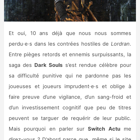
Nintendo Direct
Tests et previews
Et oui, 10 ans déjà que nous nous sommes
perdu·e·s dans les contrées hostiles de
Lordran
.
Tests de jeux
Entre pièges retords et ennemis surpuissants, la
Tests d’accessoires
saga des
Dark Souls
s’est rendue célèbre pour
sa difficulté punitive qui ne pardonne pas les
Autres tests
joueuses et joueurs imprudent·e·s et oblige à
Previews
faire preuve d’une vigilance, d’un sang-froid et
d’un investissement cognitif que peu de titres
Précommandes
peuvent se targuer de requérir de leur public.
Précommandes jeux Switch 2
Mais pourquoi en parler sur
Switch Actu
me
direz-vous ? D’abord parce que, même si le site