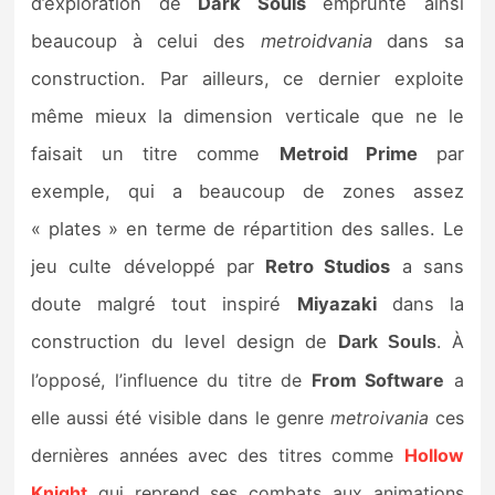
d’exploration de
Dark Souls
emprunte ainsi
beaucoup à celui des
metroidvania
dans sa
construction. Par ailleurs, ce dernier exploite
même mieux la dimension verticale que ne le
faisait un titre comme
Metroid Prime
par
exemple, qui a beaucoup de zones assez
« plates » en terme de répartition des salles. Le
jeu culte développé par
Retro Studios
a sans
doute malgré tout inspiré
Miyazaki
dans la
construction du level design de
D
. À
ark Souls
l’opposé, l’influence du titre de
From Software
a
elle aussi été visible dans le genre
metroivania
ces
dernières années avec des titres comme
Hollow
Knight
qui reprend ses combats aux animations