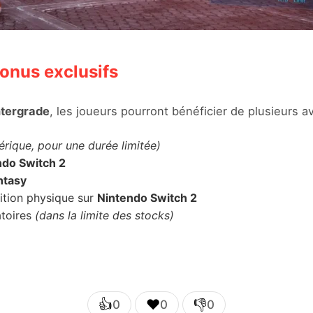
nus exclusifs
ntergrade
, les joueurs pourront bénéficier de plusieurs a
érique, pour une durée limitée)
ndo Switch 2
ntasy
ition physique sur
Nintendo Switch 2
atoires
(dans la limite des stocks)
👍
❤️
👎
0
0
0