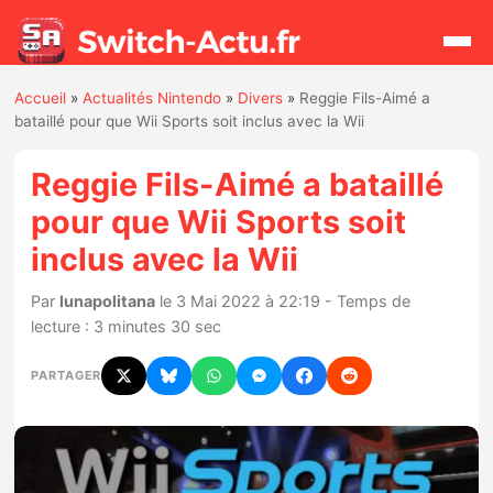
Accueil
»
Actualités Nintendo
»
Divers
»
Reggie Fils-Aimé a
Rechercher
bataillé pour que Wii Sports soit inclus avec la Wii
Reggie Fils-Aimé a bataillé
Actualités
pour que Wii Sports soit
inclus avec la Wii
Jeux
Par
lunapolitana
le 3 Mai 2022 à 22:19 - Temps de
Hardware
lecture : 3 minutes 30 sec
Mises à jour
PARTAGER
Chiffres de ventes
Rumeurs