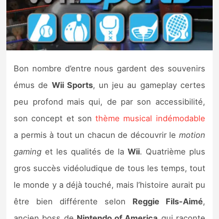
Nintendo Direct
Tests et previews
Bon nombre d’entre nous gardent des souvenirs
Tests de jeux
émus de
Wii Sports
, un jeu au gameplay certes
Tests d’accessoires
peu profond mais qui, de par son accessibilité,
son concept et son
thème musical indémodable
Autres tests
a permis à tout un chacun de découvrir le
motion
Previews
gaming
et les qualités de la
Wii
. Quatrième plus
gros succès vidéoludique de tous les temps, tout
Précommandes
le monde y a déjà touché, mais l’histoire aurait pu
Précommandes jeux Switch 2
être bien différente selon
Reggie Fils-Aimé
,
ancien boss de
Nintendo of America
qui raconte