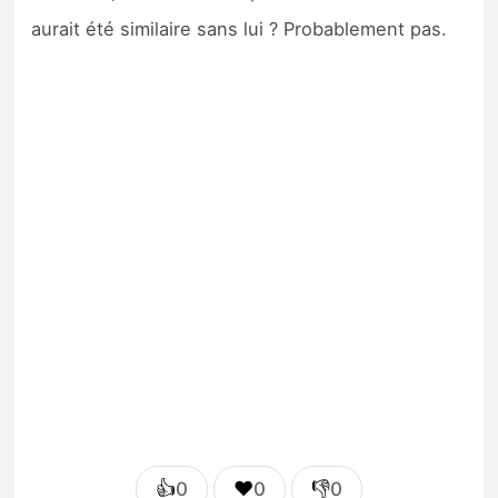
aurait été similaire sans lui ? Probablement pas.
👍
❤️
👎
0
0
0