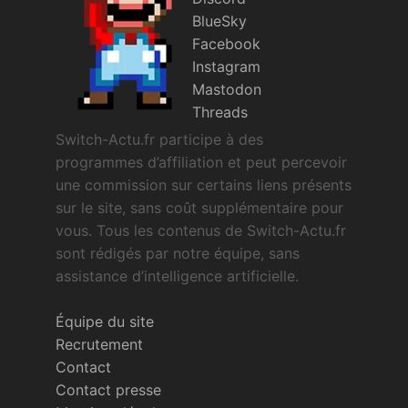
BlueSky
Facebook
Instagram
Mastodon
Threads
Switch-Actu.fr participe à des
programmes d’affiliation et peut percevoir
une commission sur certains liens présents
sur le site, sans coût supplémentaire pour
vous. Tous les contenus de Switch-Actu.fr
sont rédigés par notre équipe, sans
assistance d’intelligence artificielle.
Équipe du site
Recrutement
Contact
Contact presse