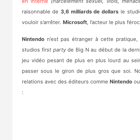
en interne
(harcèlement sexuel, viols, menac
raisonnable de
3,6 milliards de dollars
le stud
vouloir s’arrêter.
Microsoft
, l’acteur le plus fér
Nintendo
n’est pas étranger à cette pratique,
studios
first party
de Big N au début de la dern
jeu vidéo pesant de plus en plus lourd au s
passer sous le giron de plus gros que soi. N
relations avec des éditeurs comme
Nintendo
o
: