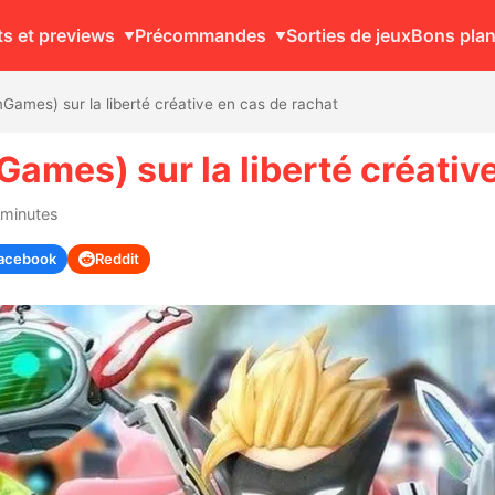
ts et previews
Précommandes
Sorties de jeux
Bons pla
mGames) sur la liberté créative en cas de rachat
ames) sur la liberté créativ
 minutes
acebook
Reddit