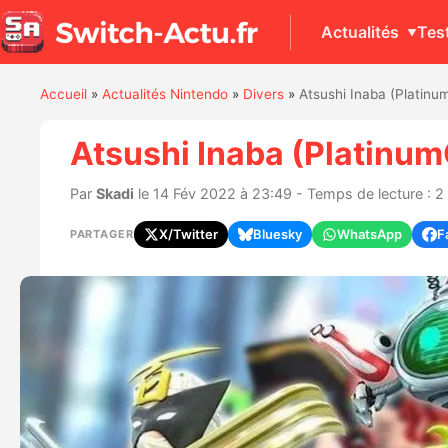
Actualités
Tes
Accueil
»
Actualités Nintendo
»
Divers
»
Atsushi Inaba (Platinu
Atsushi Inaba (PlatinumG
Par
Skadi
le 14 Fév 2022 à 23:49 - Temps de lecture : 2
X/Twitter
Bluesky
WhatsApp
F
PARTAGER