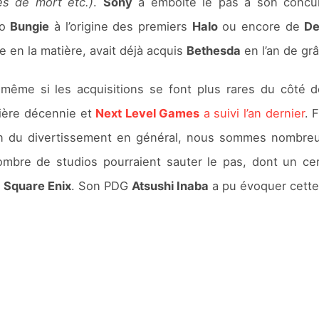
es de mort etc.)
.
Sony
a emboîté le pas à son concurr
io
Bungie
à l’origine des premiers
Halo
ou encore de
De
oce en la matière, avait déjà acquis
Bethesda
en l’an de gr
 même si les acquisitions se font plus rares du côté 
ière décennie et
Next Level Games
a suivi l’an dernier
. 
ein du divertissement en général, nous sommes nombreu
ombre de studios pourraient sauter le pas, dont un ce
u
Square Enix
. Son PDG
Atsushi Inaba
a pu évoquer cette