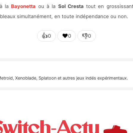
 à la
Bayonetta
ou à la
Sol Cresta
tout en grossissant 
tableaux simultanément, en toute indépendance ou non.
👍
❤️
👎
0
0
0
etroid, Xenoblade, Splatoon et autres jeux indés expérimentaux.