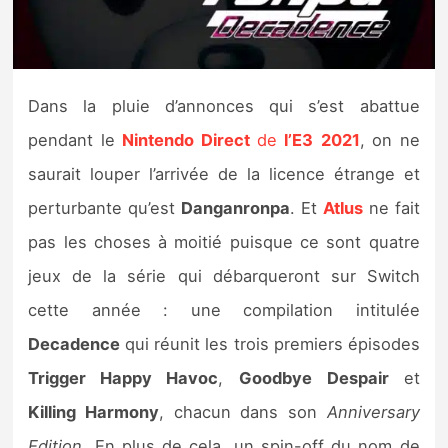
Nintendo Direct
Tests et previews
Dans la pluie d’annonces qui s’est abattue
pendant le
Nintendo Direct
de
l’E3
2021
, on ne
Tests de jeux
saurait louper l’arrivée de la licence étrange et
Tests d’accessoires
perturbante qu’est
Danganronpa
. Et
Atlus
ne fait
pas les choses à moitié puisque ce sont quatre
Autres tests
jeux de la série qui débarqueront sur Switch
Previews
cette année : une compilation intitulée
Decadence
qui réunit les trois premiers épisodes
Précommandes
Trigger Happy Havoc
,
Goodbye
Despair
et
Précommandes jeux Switch 2
Killing Harmony
, chacun dans son
Anniversary
Edition
. En plus de cela, un spin-off du nom de