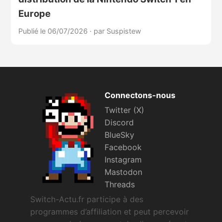
Europe
Publié le 06/07/2026
·
par Suspistew
Connectons-nous
Twitter (X)
Discord
BlueSky
Facebook
Instagram
Mastodon
Threads
Switch-Actu.fr participe à des
programmes d’affiliation et peut percevoir