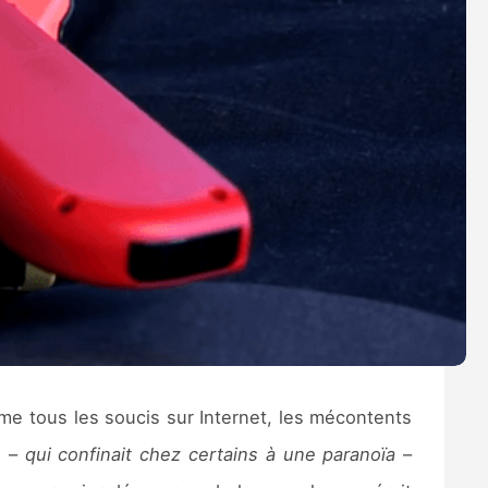
omme tous les soucis sur Internet, les mécontents
e –
qui confinait chez certains à une paranoïa
–