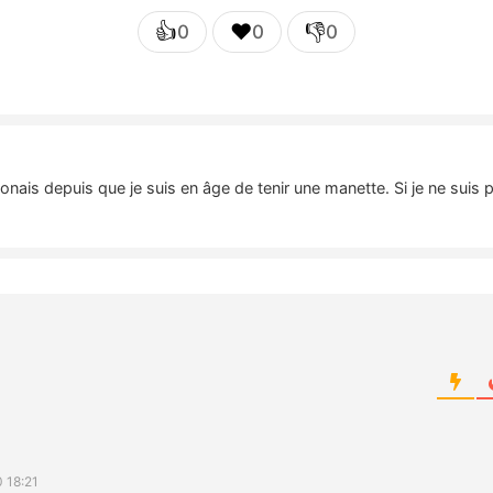
👍
❤️
👎
0
0
0
nais depuis que je suis en âge de tenir une manette. Si je ne suis 
 18:21