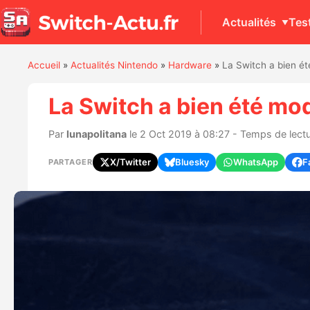
Actualités
Tes
Accueil
»
Actualités Nintendo
»
Hardware
»
La Switch a bien été
La Switch a bien été mod
Par
lunapolitana
le 2 Oct 2019 à 08:27 - Temps de lectu
X/Twitter
Bluesky
WhatsApp
F
PARTAGER