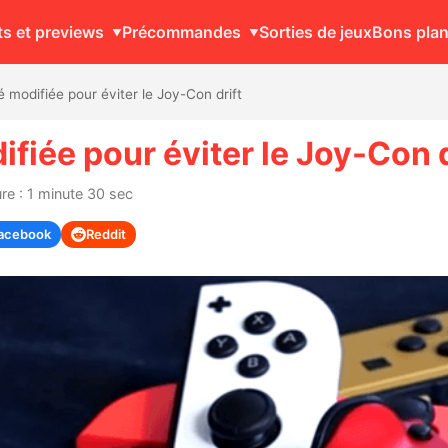
ts et previews
Précommandes
Sorties de jeux
Bons pla
 modifiée pour éviter le Joy-Con drift
ifiée pour éviter le Joy-Con d
re : 1 minute 30 sec
acebook
Reddit