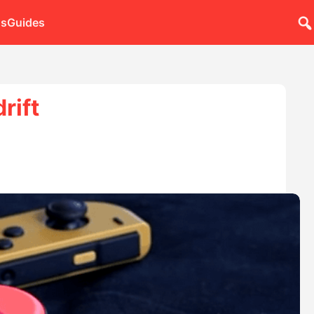
ns
Guides
rift