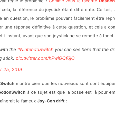
avait réglé le problème ?
Comme vous l’a raconté
DesBen
ela, la référence du joystick étant différente. Certes, 
mise en question, le problème pouvant facilement être rep
r une réponse définitive à cette question, et cela a co
etit instant, avant que son joystick ne se remette à fonc
with the
#NintendoSwitch
you can see here that the dri
g stick.
pic.twitter.com/hPwiGQf6jO
r 25, 2019
a
Switch
montre bien que les nouveaux sont sont équipés 
odonSwitch
à ce sujet est que la bosse est là pour emp
aînerait le fameux
Joy-Con drift
: