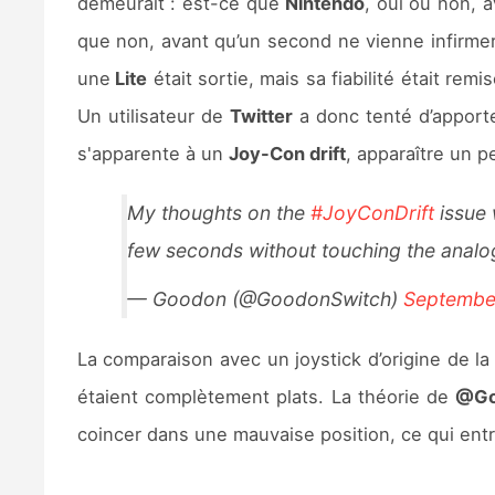
demeurait : est-ce que
Nintendo
, oui ou non, 
que non, avant qu’un second ne vienne infirmer c
une
Lite
était sortie, mais sa fiabilité était re
Un utilisateur de
Twitter
a donc tenté d’apporte
s'apparente à un
Joy-Con drift
, apparaître un p
My thoughts on the
#JoyConDrift
issue 
few seconds without touching the analo
— Goodon (@GoodonSwitch)
Septembe
La comparaison avec un joystick d’origine de l
étaient complètement plats. La théorie de
@Go
coincer dans une mauvaise position, ce qui entr