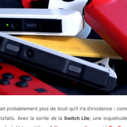
ait probablement plus de bruit qu’il n’a d’incidence : c
isfaits. Avec la sortie de la
Switch Lite
, une inquiétud