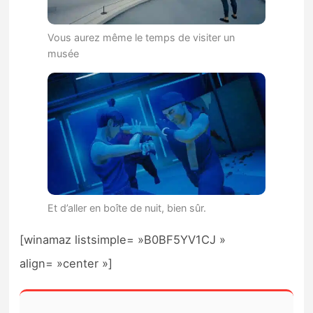
Vous aurez même le temps de visiter un
musée
Et d’aller en boîte de nuit, bien sûr.
[winamaz listsimple= »B0BF5YV1CJ »
align= »center »]