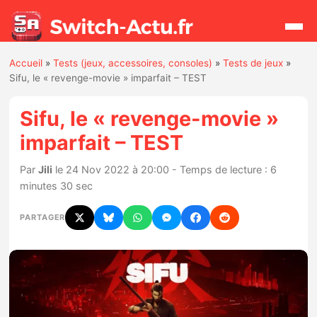
Accueil
»
Tests (jeux, accessoires, consoles)
»
Tests de jeux
»
Rechercher
Sifu, le « revenge-movie » imparfait – TEST
Sifu, le « revenge-movie »
Actualités
imparfait – TEST
Jeux
Par
Jili
le 24 Nov 2022 à 20:00 - Temps de lecture : 6
minutes 30 sec
Hardware
PARTAGER
Mises à jour
Chiffres de ventes
Rumeurs