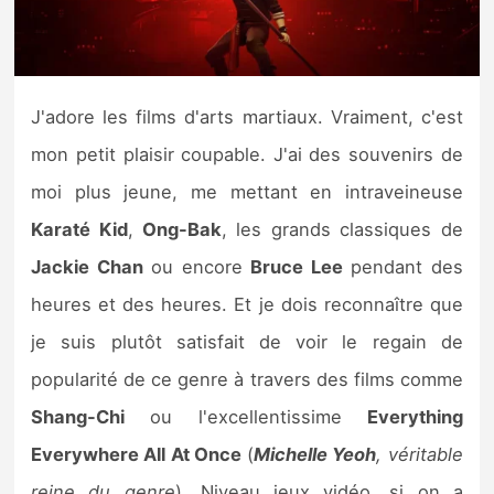
Nintendo Direct
Tests et previews
J'adore les films d'arts martiaux. Vraiment, c'est
mon petit plaisir coupable. J'ai des souvenirs de
Tests de jeux
moi plus jeune, me mettant en intraveineuse
Tests d’accessoires
Karaté Kid
,
Ong-Bak
, les grands classiques de
Jackie Chan
ou encore
Bruce Lee
pendant des
Autres tests
heures et des heures. Et je dois reconnaître que
Previews
je suis plutôt satisfait de voir le regain de
popularité de ce genre à travers des films comme
Précommandes
Shang-Chi
ou l'excellentissime
Everything
Précommandes jeux Switch 2
Everywhere All At Once
(
Michelle Yeoh
, véritable
reine du genre
). Niveau jeux vidéo, si on a