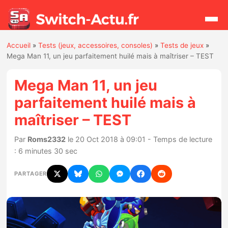
Accueil
»
Tests (jeux, accessoires, consoles)
»
Tests de jeux
»
Rechercher
Mega Man 11, un jeu parfaitement huilé mais à maîtriser – TEST
Mega Man 11, un jeu
Actualités
parfaitement huilé mais à
maîtriser – TEST
Jeux
Par
Roms2332
le 20 Oct 2018 à 09:01 - Temps de lecture
Hardware
: 6 minutes 30 sec
Mises à jour
PARTAGER
Chiffres de ventes
Rumeurs