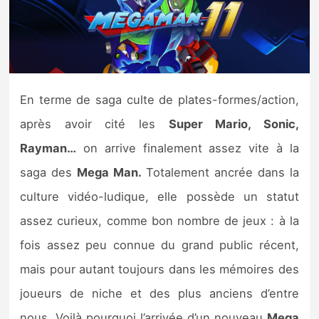
Nintendo Direct
Tests et previews
En terme de saga culte de plates-formes/action,
Tests de jeux
après avoir cité les
Super Mario, Sonic,
Tests d’accessoires
Rayman…
on arrive finalement assez vite à la
saga des
Mega Man.
Totalement ancrée dans la
Autres tests
culture vidéo-ludique, elle possède un statut
Previews
assez curieux, comme bon nombre de jeux : à la
fois assez peu connue du grand public récent,
Précommandes
mais pour autant toujours dans les mémoires des
Précommandes jeux Switch 2
joueurs de niche et des plus anciens d’entre
nous. Voilà pourquoi l’arrivée d’un nouveau
Mega