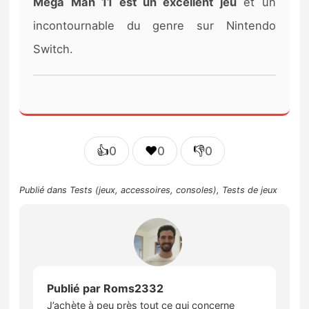
Mega Man 11 est un excellent jeu
et un
incontournable du genre sur Nintendo
Switch.
👍
❤️
👎
0
0
0
Publié dans
Tests (jeux, accessoires, consoles)
,
Tests de jeux
Publié par
Roms2332
J’achète à peu près tout ce qui concerne