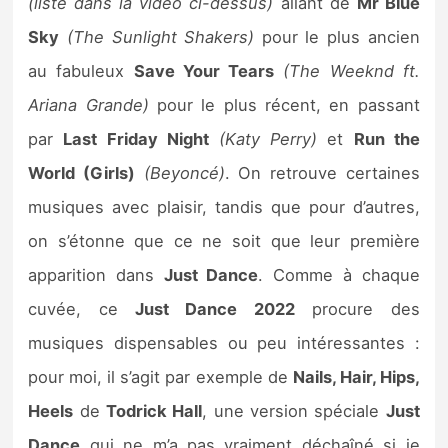
(liste dans la vidéo ci-dessus)
allant de
Mr Blue
Sky
(The Sunlight Shakers)
pour le plus ancien
au fabuleux
Save Your Tears
(The Weeknd ft.
Ariana Grande)
pour le plus récent, en passant
par
Last Friday Night
(Katy Perry)
et
Run the
World (Girls)
(Beyoncé)
. On retrouve certaines
musiques avec plaisir, tandis que pour d’autres,
on s’étonne que ce ne soit que leur première
apparition dans
Just Dance
. Comme à chaque
cuvée, ce
Just Dance 2022
procure des
musiques dispensables ou peu intéressantes :
pour moi, il s’agit par exemple de
Nails, Hair, Hips,
Heels
de
Todrick Hall
, une version spéciale
Just
Dance
qui ne m’a pas vraiment déchaîné si je