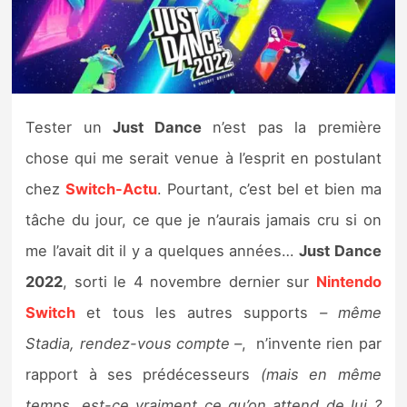
Nintendo Direct
Tests et previews
Tester un
Just Dance
n’est pas la première
Tests de jeux
chose qui me serait venue à l’esprit en postulant
Tests d’accessoires
chez
Switch-Actu
. Pourtant, c’est bel et bien ma
tâche du jour, ce que je n’aurais jamais cru si on
Autres tests
me l’avait dit il y a quelques années…
Just Dance
Previews
2022
, sorti le 4 novembre dernier sur
Nintendo
Switch
et tous les autres supports
– même
Précommandes
Stadia, rendez-vous compte –
, n’invente rien par
Précommandes jeux Switch 2
rapport à ses prédécesseurs
(mais en même
temps, est-ce vraiment ce qu’on attend de lui ?