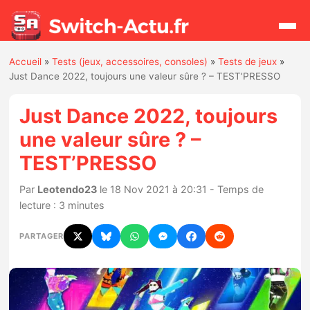
Accueil
»
Tests (jeux, accessoires, consoles)
»
Tests de jeux
»
Rechercher
Just Dance 2022, toujours une valeur sûre ? – TEST’PRESSO
Just Dance 2022, toujours
Actualités
une valeur sûre ? –
TEST’PRESSO
Jeux
Par
Leotendo23
le 18 Nov 2021 à 20:31 - Temps de
Hardware
lecture : 3 minutes
Mises à jour
PARTAGER
Chiffres de ventes
Rumeurs