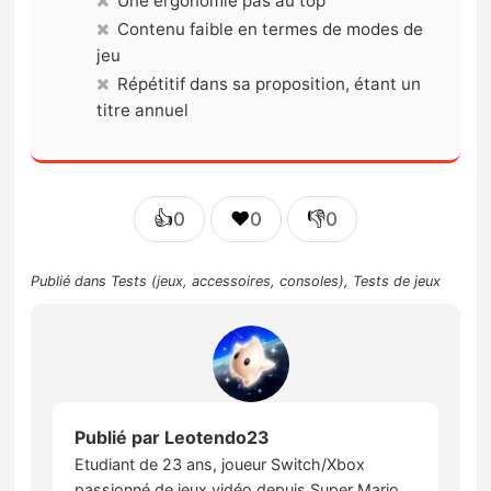
Une ergonomie pas au top
Contenu faible en termes de modes de
jeu
Répétitif dans sa proposition, étant un
titre annuel
👍
❤️
👎
0
0
0
Publié dans
Tests (jeux, accessoires, consoles)
,
Tests de jeux
Publié par
Leotendo23
Etudiant de 23 ans, joueur Switch/Xbox
passionné de jeux vidéo depuis Super Mario