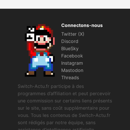
Connectons-nous
Twitter (X)
Discord
BlueSky
Facebook
Instagram
Mastodon
Threads
Switch-Actu.fr participe à des
programmes d’affiliation et peut percevoir
une commission sur certains liens présents
sur le site, sans coût supplémentaire pour
vous. Tous les contenus de Switch-Actu.fr
sont rédigés par notre équipe, sans
assistance d’intelligence artificielle.